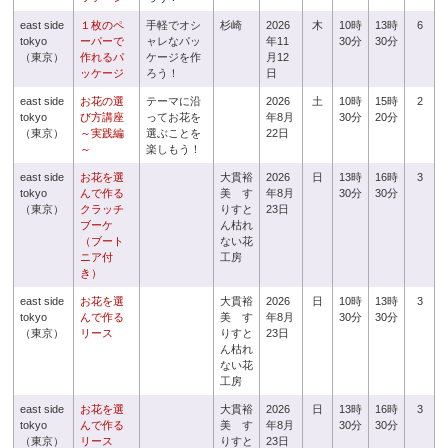
east side
１枚のペ
手軽でオシ
杉崎
2026
木
10時
13時
6
tokyo
ーパーで
ャレなパッ
年11
30分
30分
（東京）
作れるパ
ケージを作
月12
ッケージ
ろう！
日
east side
お花の選
テーマに沿
2026
土
10時
15時
2
tokyo
び方講座
ってお花を
年8月
30分
20分
（東京）
～実践編
選ぶことを
22日
～
楽しもう！
east side
お花を選
大貫裕
2026
日
13時
16時
3
tokyo
んで作る
美 す
年8月
30分
30分
（東京）
クラッチ
りすと
23日
ブーケ
ん枯れ
（ブート
ない花
ニア付
工房
き）
east side
お花を選
大貫裕
2026
日
10時
13時
3
tokyo
んで作る
美 す
年8月
30分
30分
（東京）
リース
りすと
23日
ん枯れ
ない花
工房
east side
お花を選
大貫裕
2026
日
13時
16時
3
tokyo
んで作る
美 す
年8月
30分
30分
（東京）
リース
りすと
23日