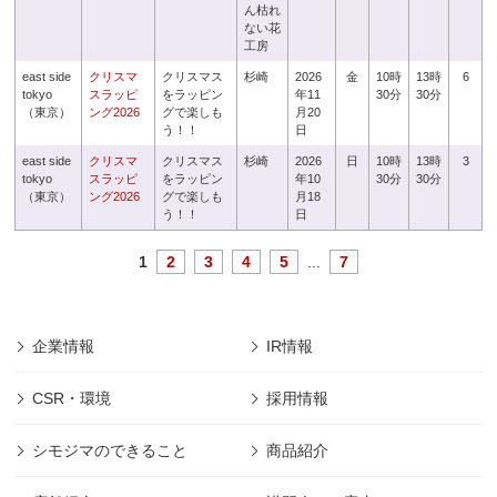
ん枯れ
ない花
工房
east side
クリスマ
クリスマス
杉崎
2026
金
10時
13時
6
tokyo
スラッピ
をラッピン
年11
30分
30分
（東京）
ング2026
グで楽しも
月20
う！！
日
east side
クリスマ
クリスマス
杉崎
2026
日
10時
13時
3
tokyo
スラッピ
をラッピン
年10
30分
30分
（東京）
ング2026
グで楽しも
月18
う！！
日
1
2
3
4
5
...
7
企業情報
IR情報
CSR・環境
採用情報
シモジマのできること
商品紹介