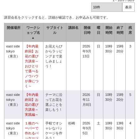
1
-
10
件 /
66
件
講習会名をクリックすると、詳細が確認でき、お申込みも可能です。
開催場所
ワークシ
サブタイト
講師名
開催
曜
開始
終了
残
ョップ名
ル
日時
日
時間
時間
席
▲
east side
【年内最
お花えらび
2026
日
10時
15時
3
tokyo
終回】お
からラッピ
年9月
30分
20分
（東京）
花の選び
ングまで楽
13日
方講座～
しみましょ
おひとり
う！
で選べる
ノウハウ
が身につ
く～
east side
【年内最
テーマに沿
2026
日
10時
15時
5
tokyo
終回】お
ってお花を
年11
30分
20分
（東京）
花の選び
選ぶことを
月8日
方講座～
楽しもう！
実践編～
east side
１枚のペ
手軽でオシ
杉崎
2026
土
10時
13時
4
tokyo
ーパーで
ャレなパッ
年9月
30分
30分
（東京）
作れるパ
ケージを作
5日
ッケージ
ろう！