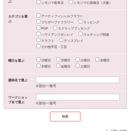
ぶ
シモジマ岐阜店
シモジマ心斎橋店（大阪）
アーティフィシャルフラワー
カテゴリを選
ぶ
プリザーブドフラワー
ラッピング
POP
スクラップブッキング
ハワイアンリボンレイ
ウェディング関連
クラフト
ディスプレイ
その他手芸・工芸
日曜日
月曜日
火曜日
水曜日
曜日を選ぶ
木曜日
金曜日
土曜日
講師名で選ぶ
※部分一致可
ワークショッ
プ名で選ぶ
※部分一致可