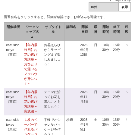
1
-
10
件 /
66
件
講習会名をクリックすると、詳細が確認でき、お申込みも可能です。
開催場所
ワークシ
サブタイト
講師名
開催
曜
開始
終了
残
ョップ名
ル
日時
日
時間
時間
席
▲
east side
【年内最
お花えらび
2026
日
10時
15時
3
tokyo
終回】お
からラッピ
年9月
30分
20分
（東京）
花の選び
ングまで楽
13日
方講座～
しみましょ
おひとり
う！
で選べる
ノウハウ
が身につ
く～
east side
【年内最
テーマに沿
2026
日
10時
15時
5
tokyo
終回】お
ってお花を
年11
30分
20分
（東京）
花の選び
選ぶことを
月8日
方講座～
楽しもう！
実践編～
east side
１枚のペ
手軽でオシ
杉崎
2026
土
10時
13時
4
tokyo
ーパーで
ャレなパッ
年9月
30分
30分
（東京）
作れるパ
ケージを作
5日
ッケージ
ろう！