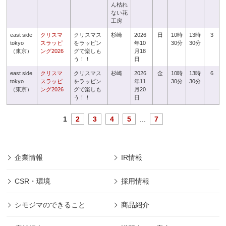
ん枯れ
ない花
工房
east side
クリスマ
クリスマス
杉崎
2026
日
10時
13時
3
tokyo
スラッピ
をラッピン
年10
30分
30分
（東京）
ング2026
グで楽しも
月18
う！！
日
east side
クリスマ
クリスマス
杉崎
2026
金
10時
13時
6
tokyo
スラッピ
をラッピン
年11
30分
30分
（東京）
ング2026
グで楽しも
月20
う！！
日
1
2
3
4
5
...
7
企業情報
IR情報
CSR・環境
採用情報
シモジマのできること
商品紹介