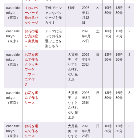
east side
１枚のペ
手軽でオシ
杉崎
2026
木
10時
13時
6
tokyo
ーパーで
ャレなパッ
年11
30分
30分
（東京）
作れるパ
ケージを作
月12
ッケージ
ろう！
日
east side
お花の選
テーマに沿
2026
土
10時
15時
2
tokyo
び方講座
ってお花を
年8月
30分
20分
（東京）
～実践編
選ぶことを
22日
～
楽しもう！
east side
お花を選
大貫裕
2026
日
13時
16時
3
tokyo
んで作る
美 す
年8月
30分
30分
（東京）
クラッチ
りすと
23日
ブーケ
ん枯れ
（ブート
ない花
ニア付
工房
き）
east side
お花を選
大貫裕
2026
日
13時
16時
3
tokyo
んで作る
美 す
年8月
30分
30分
（東京）
リース
りすと
23日
ん枯れ
ない花
工房
east side
お花を選
大貫裕
2026
日
10時
13時
3
tokyo
んで作る
美 す
年8月
30分
30分
（東京）
リース
りすと
23日