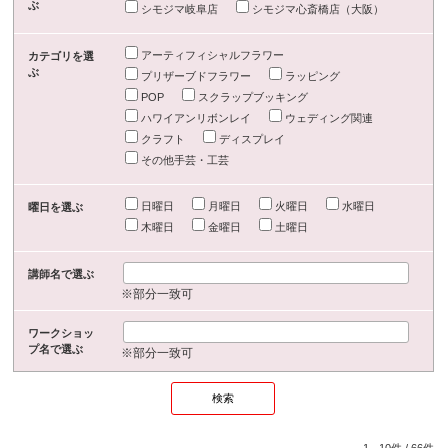
ぶ
シモジマ岐阜店
シモジマ心斎橋店（大阪）
アーティフィシャルフラワー
カテゴリを選
ぶ
プリザーブドフラワー
ラッピング
POP
スクラップブッキング
ハワイアンリボンレイ
ウェディング関連
クラフト
ディスプレイ
その他手芸・工芸
日曜日
月曜日
火曜日
水曜日
曜日を選ぶ
木曜日
金曜日
土曜日
講師名で選ぶ
※部分一致可
ワークショッ
プ名で選ぶ
※部分一致可