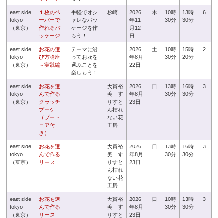
east side
１枚のペ
手軽でオシ
杉崎
2026
木
10時
13時
6
tokyo
ーパーで
ャレなパッ
年11
30分
30分
（東京）
作れるパ
ケージを作
月12
ッケージ
ろう！
日
east side
お花の選
テーマに沿
2026
土
10時
15時
2
tokyo
び方講座
ってお花を
年8月
30分
20分
（東京）
～実践編
選ぶことを
22日
～
楽しもう！
east side
お花を選
大貫裕
2026
日
13時
16時
3
tokyo
んで作る
美 す
年8月
30分
30分
（東京）
クラッチ
りすと
23日
ブーケ
ん枯れ
（ブート
ない花
ニア付
工房
き）
east side
お花を選
大貫裕
2026
日
13時
16時
3
tokyo
んで作る
美 す
年8月
30分
30分
（東京）
リース
りすと
23日
ん枯れ
ない花
工房
east side
お花を選
大貫裕
2026
日
10時
13時
3
tokyo
んで作る
美 す
年8月
30分
30分
（東京）
リース
りすと
23日