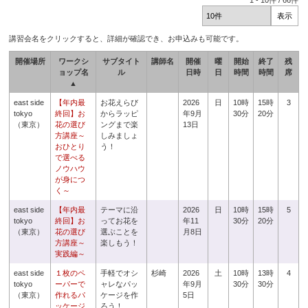
1
-
10
件 /
66
件
講習会名をクリックすると、詳細が確認でき、お申込みも可能です。
開催場所
ワークシ
サブタイト
講師名
開催
曜
開始
終了
残
ョップ名
ル
日時
日
時間
時間
席
▲
east side
【年内最
お花えらび
2026
日
10時
15時
3
tokyo
終回】お
からラッピ
年9月
30分
20分
（東京）
花の選び
ングまで楽
13日
方講座～
しみましょ
おひとり
う！
で選べる
ノウハウ
が身につ
く～
east side
【年内最
テーマに沿
2026
日
10時
15時
5
tokyo
終回】お
ってお花を
年11
30分
20分
（東京）
花の選び
選ぶことを
月8日
方講座～
楽しもう！
実践編～
east side
１枚のペ
手軽でオシ
杉崎
2026
土
10時
13時
4
tokyo
ーパーで
ャレなパッ
年9月
30分
30分
（東京）
作れるパ
ケージを作
5日
ッケージ
ろう！