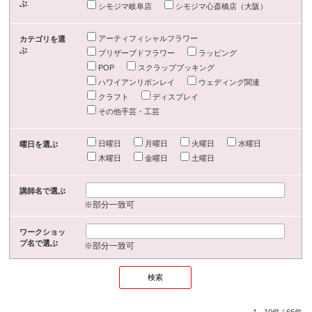
ぶ
シモジマ岐阜店
シモジマ心斎橋店（大阪）
アーティフィシャルフラワー
カテゴリを選
ぶ
プリザーブドフラワー
ラッピング
POP
スクラップブッキング
ハワイアンリボンレイ
ウェディング関連
クラフト
ディスプレイ
その他手芸・工芸
日曜日
月曜日
火曜日
水曜日
曜日を選ぶ
木曜日
金曜日
土曜日
講師名で選ぶ
※部分一致可
ワークショッ
プ名で選ぶ
※部分一致可