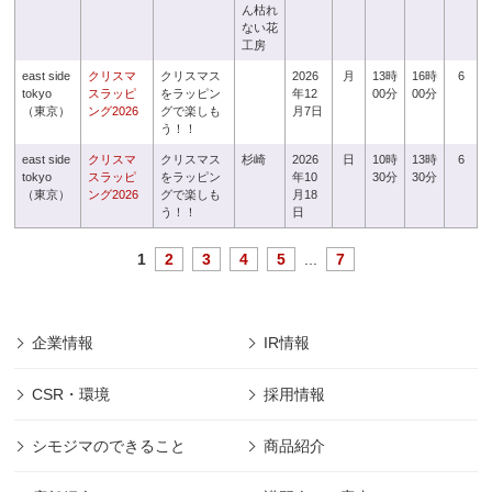
ん枯れ
ない花
工房
east side
クリスマ
クリスマス
2026
月
13時
16時
6
tokyo
スラッピ
をラッピン
年12
00分
00分
（東京）
ング2026
グで楽しも
月7日
う！！
east side
クリスマ
クリスマス
杉崎
2026
日
10時
13時
6
tokyo
スラッピ
をラッピン
年10
30分
30分
（東京）
ング2026
グで楽しも
月18
う！！
日
1
2
3
4
5
...
7
企業情報
IR情報
CSR・環境
採用情報
シモジマのできること
商品紹介