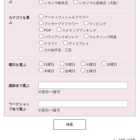
ぶ
シモジマ岐阜店
シモジマ心斎橋店（大阪）
アーティフィシャルフラワー
カテゴリを選
ぶ
プリザーブドフラワー
ラッピング
POP
スクラップブッキング
ハワイアンリボンレイ
ウェディング関連
クラフト
ディスプレイ
その他手芸・工芸
日曜日
月曜日
火曜日
水曜日
曜日を選ぶ
木曜日
金曜日
土曜日
講師名で選ぶ
※部分一致可
ワークショッ
プ名で選ぶ
※部分一致可