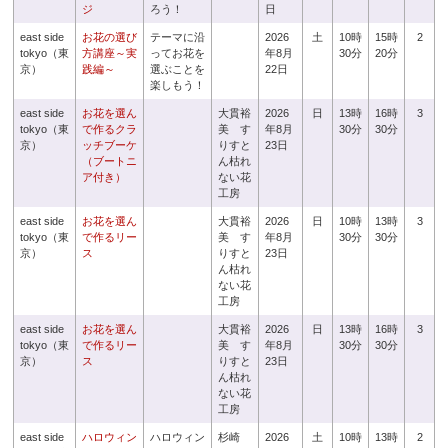
ジ
ろう！
日
east side
お花の選び
テーマに沿
2026
土
10時
15時
2
tokyo（東
方講座～実
ってお花を
年8月
30分
20分
京）
践編～
選ぶことを
22日
楽しもう！
east side
お花を選ん
大貫裕
2026
日
13時
16時
3
tokyo（東
で作るクラ
美 す
年8月
30分
30分
京）
ッチブーケ
りすと
23日
（ブートニ
ん枯れ
ア付き）
ない花
工房
east side
お花を選ん
大貫裕
2026
日
10時
13時
3
tokyo（東
で作るリー
美 す
年8月
30分
30分
京）
ス
りすと
23日
ん枯れ
ない花
工房
east side
お花を選ん
大貫裕
2026
日
13時
16時
3
tokyo（東
で作るリー
美 す
年8月
30分
30分
京）
ス
りすと
23日
ん枯れ
ない花
工房
east side
ハロウィン
ハロウィン
杉崎
2026
土
10時
13時
2