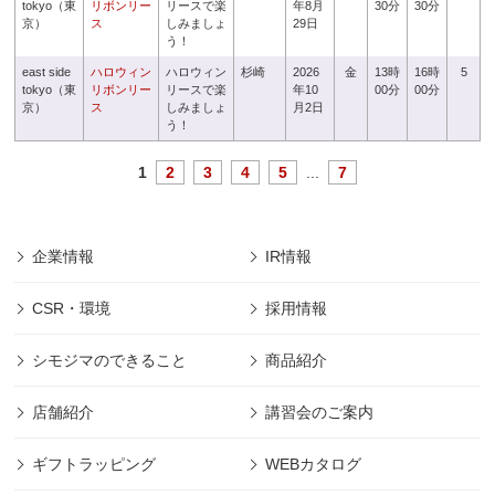
tokyo（東
リボンリー
リースで楽
年8月
30分
30分
京）
ス
しみましょ
29日
う！
east side
ハロウィン
ハロウィン
杉崎
2026
金
13時
16時
5
tokyo（東
リボンリー
リースで楽
年10
00分
00分
京）
ス
しみましょ
月2日
う！
1
2
3
4
5
...
7
企業情報
IR情報
CSR・環境
採用情報
シモジマのできること
商品紹介
店舗紹介
講習会のご案内
ギフトラッピング
WEBカタログ