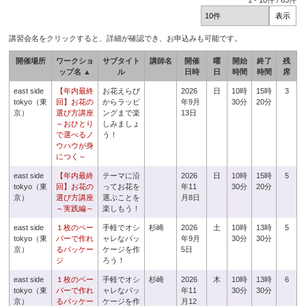
1
-
10
件 /
63
件
講習会名をクリックすると、詳細が確認でき、お申込みも可能です。
開催場所
ワークショ
サブタイト
講師名
開催
曜
開始
終了
残
ップ名 ▲
ル
日時
日
時間
時間
席
east side
【年内最終
お花えらび
2026
日
10時
15時
3
tokyo（東
回】お花の
からラッピ
年9月
30分
20分
京）
選び方講座
ングまで楽
13日
～おひとり
しみましょ
で選べるノ
う！
ウハウが身
につく～
east side
【年内最終
テーマに沿
2026
日
10時
15時
5
tokyo（東
回】お花の
ってお花を
年11
30分
20分
京）
選び方講座
選ぶことを
月8日
～実践編～
楽しもう！
east side
１枚のペー
手軽でオシ
杉崎
2026
土
10時
13時
5
tokyo（東
パーで作れ
ャレなパッ
年9月
30分
30分
京）
るパッケー
ケージを作
5日
ジ
ろう！
east side
１枚のペー
手軽でオシ
杉崎
2026
木
10時
13時
6
tokyo（東
パーで作れ
ャレなパッ
年11
30分
30分
京）
るパッケー
ケージを作
月12