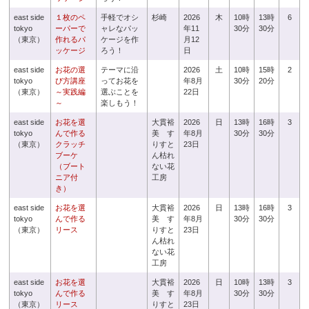
east side
１枚のペ
手軽でオシ
杉崎
2026
木
10時
13時
6
tokyo
ーパーで
ャレなパッ
年11
30分
30分
（東京）
作れるパ
ケージを作
月12
ッケージ
ろう！
日
east side
お花の選
テーマに沿
2026
土
10時
15時
2
tokyo
び方講座
ってお花を
年8月
30分
20分
（東京）
～実践編
選ぶことを
22日
～
楽しもう！
east side
お花を選
大貫裕
2026
日
13時
16時
3
tokyo
んで作る
美 す
年8月
30分
30分
（東京）
クラッチ
りすと
23日
ブーケ
ん枯れ
（ブート
ない花
ニア付
工房
き）
east side
お花を選
大貫裕
2026
日
13時
16時
3
tokyo
んで作る
美 す
年8月
30分
30分
（東京）
リース
りすと
23日
ん枯れ
ない花
工房
east side
お花を選
大貫裕
2026
日
10時
13時
3
tokyo
んで作る
美 す
年8月
30分
30分
（東京）
リース
りすと
23日