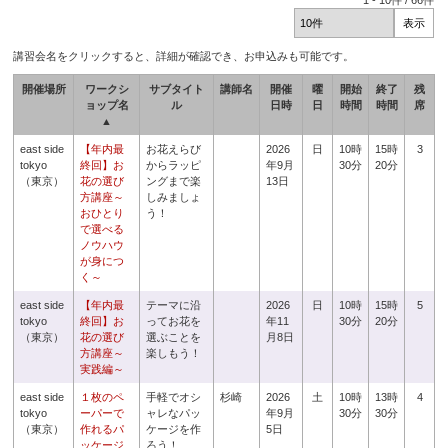
1
-
10
件 /
66
件
講習会名をクリックすると、詳細が確認でき、お申込みも可能です。
開催場所
ワークシ
サブタイト
講師名
開催
曜
開始
終了
残
ョップ名
ル
日時
日
時間
時間
席
▲
east side
【年内最
お花えらび
2026
日
10時
15時
3
tokyo
終回】お
からラッピ
年9月
30分
20分
（東京）
花の選び
ングまで楽
13日
方講座～
しみましょ
おひとり
う！
で選べる
ノウハウ
が身につ
く～
east side
【年内最
テーマに沿
2026
日
10時
15時
5
tokyo
終回】お
ってお花を
年11
30分
20分
（東京）
花の選び
選ぶことを
月8日
方講座～
楽しもう！
実践編～
east side
１枚のペ
手軽でオシ
杉崎
2026
土
10時
13時
4
tokyo
ーパーで
ャレなパッ
年9月
30分
30分
（東京）
作れるパ
ケージを作
5日
ッケージ
ろう！