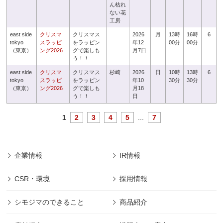
ん枯れ
ない花
工房
east side
クリスマ
クリスマス
2026
月
13時
16時
6
tokyo
スラッピ
をラッピン
年12
00分
00分
（東京）
ング2026
グで楽しも
月7日
う！！
east side
クリスマ
クリスマス
杉崎
2026
日
10時
13時
6
tokyo
スラッピ
をラッピン
年10
30分
30分
（東京）
ング2026
グで楽しも
月18
う！！
日
1
2
3
4
5
...
7
企業情報
IR情報
CSR・環境
採用情報
シモジマのできること
商品紹介