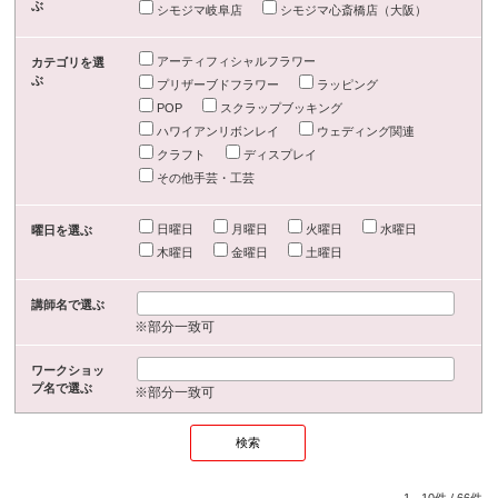
ぶ
シモジマ岐阜店
シモジマ心斎橋店（大阪）
アーティフィシャルフラワー
カテゴリを選
ぶ
プリザーブドフラワー
ラッピング
POP
スクラップブッキング
ハワイアンリボンレイ
ウェディング関連
クラフト
ディスプレイ
その他手芸・工芸
日曜日
月曜日
火曜日
水曜日
曜日を選ぶ
木曜日
金曜日
土曜日
講師名で選ぶ
※部分一致可
ワークショッ
プ名で選ぶ
※部分一致可