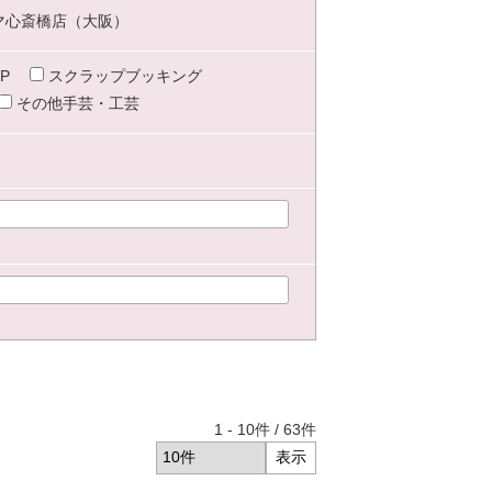
マ心斎橋店（大阪）
P
スクラップブッキング
その他手芸・工芸
1
-
10
件 /
63
件