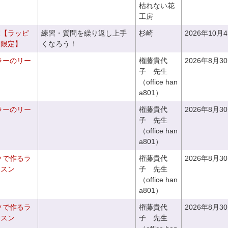
枯れない花
工房
室【ラッピ
練習・質問を繰り返し上手
杉崎
2026年10月
者限定】
くなろう！
ラーのリー
権藤貴代
2026年8月3
子 先生
（office han
a801）
ラーのリー
権藤貴代
2026年8月3
子 先生
（office han
a801）
クで作るラ
権藤貴代
2026年8月3
ッスン
子 先生
（office han
a801）
クで作るラ
権藤貴代
2026年8月3
ッスン
子 先生