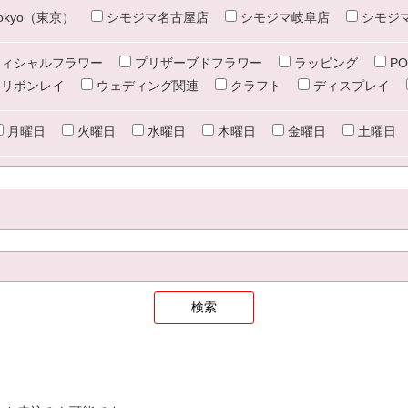
e tokyo（東京）
シモジマ名古屋店
シモジマ岐阜店
シモジ
ィシャルフラワー
プリザーブドフラワー
ラッピング
PO
リボンレイ
ウェディング関連
クラフト
ディスプレイ
月曜日
火曜日
水曜日
木曜日
金曜日
土曜日