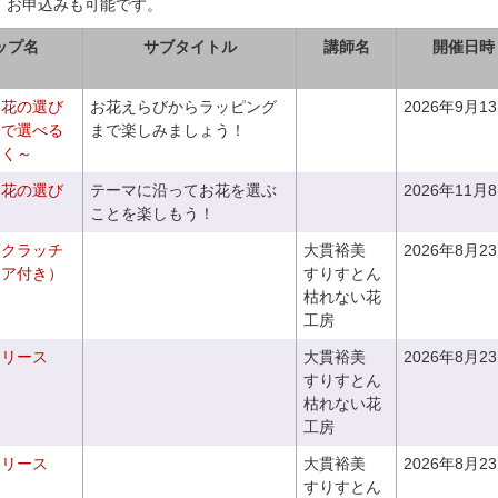
、お申込みも可能です。
ップ名
サブタイトル
講師名
開催日時
お花の選び
お花えらびからラッピング
2026年9月1
りで選べる
まで楽しみましょう！
つく～
お花の選び
テーマに沿ってお花を選ぶ
2026年11月
～
ことを楽しもう！
るクラッチ
大貫裕美
2026年8月2
ニア付き）
すりすとん
枯れない花
工房
るリース
大貫裕美
2026年8月2
すりすとん
枯れない花
工房
るリース
大貫裕美
2026年8月2
すりすとん