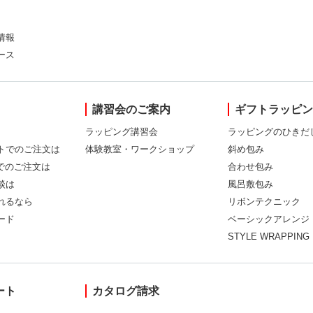
情報
ース
講習会のご案内
ギフトラッピ
ラッピング講習会
ラッピングのひきだ
トでのご注文は
体験教室・ワークショップ
斜め包み
Xでのご注文は
合わせ包み
談は
風呂敷包み
れるなら
リボンテクニック
ード
ベーシックアレンジ
STYLE WRAPPING
ート
カタログ請求