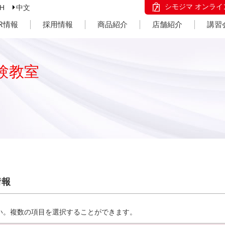
シモジマ オンライ
SH
中文
IR情報
採用情報
商品紹介
店舗紹介
講習
験教室
情報
い。複数の項目を選択することができます。