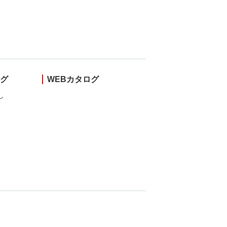
ング
WEBカタログ
し