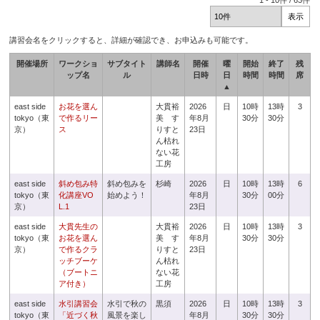
1
-
10
件 /
63
件
講習会名をクリックすると、詳細が確認でき、お申込みも可能です。
開催場所
ワークショ
サブタイト
講師名
開催
曜
開始
終了
残
ップ名
ル
日時
日
時間
時間
席
▲
east side
お花を選ん
大貫裕
2026
日
10時
13時
3
tokyo（東
で作るリー
美 す
年8月
30分
30分
京）
ス
りすと
23日
ん枯れ
ない花
工房
east side
斜め包み特
斜め包みを
杉崎
2026
日
10時
13時
6
tokyo（東
化講座VO
始めよう！
年8月
30分
00分
京）
L.1
23日
east side
大貫先生の
大貫裕
2026
日
10時
13時
3
tokyo（東
お花を選ん
美 す
年8月
30分
30分
京）
で作るクラ
りすと
23日
ッチブーケ
ん枯れ
（ブートニ
ない花
ア付き）
工房
east side
水引講習会
水引で秋の
黒須
2026
日
10時
13時
3
tokyo（東
「近づく秋
風景を楽し
年8月
30分
30分