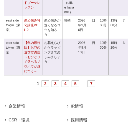
ドブーケレ
（offic
ッスン
e hana
801）
east side
斜め包み特
斜め包みが
杉崎
2026
日
10時
13時
7
tokyo（東
化講座VO
速くなるコ
年9月
30分
00分
京）
L.2
ツを知ろ
6日
う！
east side
【年内最終
お花えらび
2026
日
10時
15時
3
tokyo（東
回】お花の
からラッピ
年9月
30分
20分
京）
選び方講座
ングまで楽
13日
～おひとり
しみましょ
で選べるノ
う！
ウハウが身
につく～
1
2
3
4
5
...
7
企業情報
IR情報
CSR・環境
採用情報