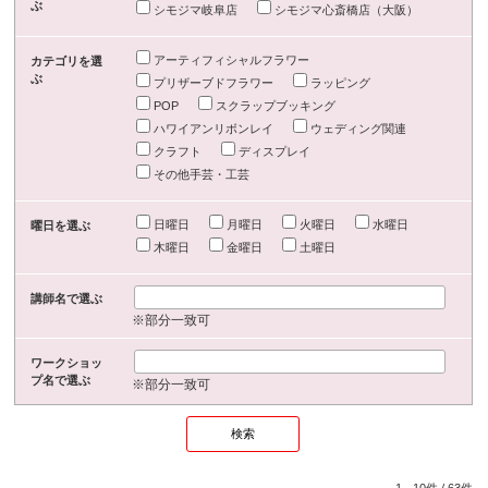
ぶ
シモジマ岐阜店
シモジマ心斎橋店（大阪）
アーティフィシャルフラワー
カテゴリを選
ぶ
プリザーブドフラワー
ラッピング
POP
スクラップブッキング
ハワイアンリボンレイ
ウェディング関連
クラフト
ディスプレイ
その他手芸・工芸
日曜日
月曜日
火曜日
水曜日
曜日を選ぶ
木曜日
金曜日
土曜日
講師名で選ぶ
※部分一致可
ワークショッ
プ名で選ぶ
※部分一致可