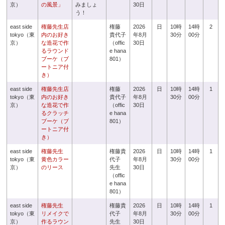
京）
の風景」
みましょ
30日
う！
east side
権藤先生店
権藤
2026
日
10時
14時
2
tokyo（東
内のお好き
貴代子
年8月
30分
00分
京）
な造花で作
（offic
30日
るラウンド
e hana
ブーケ（ブ
801）
ートニア付
き）
east side
権藤先生店
権藤
2026
日
10時
14時
1
tokyo（東
内のお好き
貴代子
年8月
30分
00分
京）
な造花で作
（offic
30日
るクラッチ
e hana
ブーケ（ブ
801）
ートニア付
き）
east side
権藤先生
権藤貴
2026
日
10時
14時
1
tokyo（東
黄色カラー
代子
年8月
30分
00分
京）
のリース
先生
30日
（offic
e hana
801）
east side
権藤先生
権藤貴
2026
日
10時
14時
1
tokyo（東
リメイクで
代子
年8月
30分
00分
京）
作るラウン
先生
30日