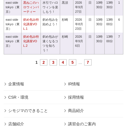
east side
黒ねこのハ
水引でハロ
黒須
2026
日
10時
13時
1
tokyo（東
ロウィンパ
ウィンを楽
年9月
30分
30分
京）
ーティー
しもう！
27日
east side
斜め包み特
斜め包みを
杉崎
2026
日
10時
13時
6
tokyo（東
化講座VO
始めよう！
年8月
30分
00分
京）
L.1
23日
east side
斜め包み特
斜め包みが
杉崎
2026
日
10時
13時
7
tokyo（東
化講座VO
速くなるコ
年9月
30分
00分
京）
L.2
ツを知ろ
6日
う！
1
2
3
4
5
...
7
企業情報
IR情報
CSR・環境
採用情報
シモジマのできること
商品紹介
店舗紹介
講習会のご案内