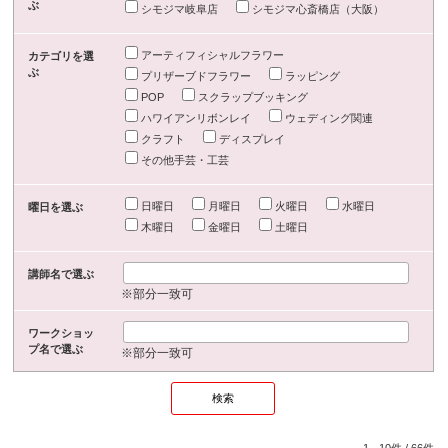
ぶ
シモジマ岐阜店
シモジマ心斎橋店（大阪）
アーティフィシャルフラワー
カテゴリを選
ぶ
プリザーブドフラワー
ラッピング
POP
スクラップブッキング
ハワイアンリボンレイ
ウェディング関連
クラフト
ディスプレイ
その他手芸・工芸
日曜日
月曜日
火曜日
水曜日
曜日を選ぶ
木曜日
金曜日
土曜日
講師名で選ぶ
※部分一致可
ワークショッ
プ名で選ぶ
※部分一致可