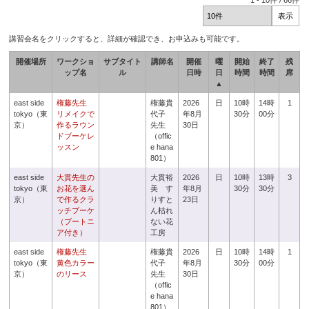
1
-
10
件 /
66
件
講習会名をクリックすると、詳細が確認でき、お申込みも可能です。
開催場所
ワークショ
サブタイト
講師名
開催
曜
開始
終了
残
ップ名
ル
日時
日
時間
時間
席
▲
east side
権藤先生
権藤貴
2026
日
10時
14時
1
tokyo（東
リメイクで
代子
年8月
30分
00分
京）
作るラウン
先生
30日
ドブーケレ
（offic
ッスン
e hana
801）
east side
大貫先生の
大貫裕
2026
日
10時
13時
3
tokyo（東
お花を選ん
美 す
年8月
30分
30分
京）
で作るクラ
りすと
23日
ッチブーケ
ん枯れ
（ブートニ
ない花
ア付き）
工房
east side
権藤先生
権藤貴
2026
日
10時
14時
1
tokyo（東
黄色カラー
代子
年8月
30分
00分
京）
のリース
先生
30日
（offic
e hana
801）