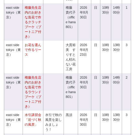
east side
権藤先生店
権藤
2026
日
10時
14時
1
tokyo（東
内のお好き
貴代子
年8月
30分
00分
京）
な造花で作
（offic
30日
るクラッチ
e hana
ブーケ（ブ
801）
ートニア付
き）
east side
お花を選ん
大貫裕
2026
日
10時
13時
3
tokyo（東
で作るリー
美 す
年8月
30分
30分
京）
ス
りすと
23日
ん枯れ
ない花
工房
east side
権藤先生店
権藤
2026
日
10時
14時
2
tokyo（東
内のお好き
貴代子
年8月
30分
00分
京）
な造花で作
（offic
30日
るラウンド
e hana
ブーケ（ブ
801）
ートニア付
き）
east side
水引講習会
水引で秋の
黒須
2026
日
10時
13時
3
tokyo（東
「近づく秋
風景を楽し
年8月
30分
30分
京）
の風景」
みましょ
30日
う！