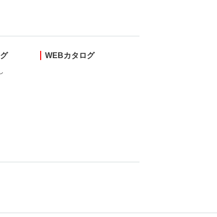
ング
WEBカタログ
し