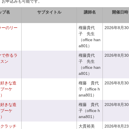
、お申込みも可能です。
ップ名
サブタイトル
講師名
開催日時
ラーのリー
権藤貴代
2026年8月3
子 先生
（office han
a801）
クで作るラ
権藤貴代
2026年8月3
ッスン
子 先生
（office han
a801）
お好きな造
権藤 貴代
2026年8月3
チブーケ
子（office h
き）
ana801）
お好きな造
権藤 貴代
2026年8月3
ドブーケ
子（office h
き）
ana801）
るクラッチ
大貫裕美
2026年8月2