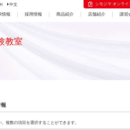
シモジマ オンライ
SH
中文
IR情報
採用情報
商品紹介
店舗紹介
講習
験教室
情報
い。複数の項目を選択することができます。