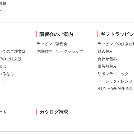
情報
ース
講習会のご案内
ギフトラッピ
ラッピング講習会
ラッピングのひきだ
トでのご注文は
体験教室・ワークショップ
斜め包み
Xでのご注文は
合わせ包み
談は
風呂敷包み
れるなら
リボンテクニック
ード
ベーシックアレンジ
STYLE WRAPPING
ート
カタログ請求