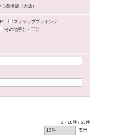
マ心斎橋店（大阪）
P
スクラップブッキング
その他手芸・工芸
1
-
10
件 /
63
件