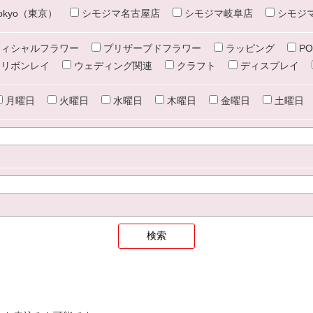
e tokyo（東京）
シモジマ名古屋店
シモジマ岐阜店
シモジ
ィシャルフラワー
プリザーブドフラワー
ラッピング
PO
リボンレイ
ウェディング関連
クラフト
ディスプレイ
月曜日
火曜日
水曜日
木曜日
金曜日
土曜日