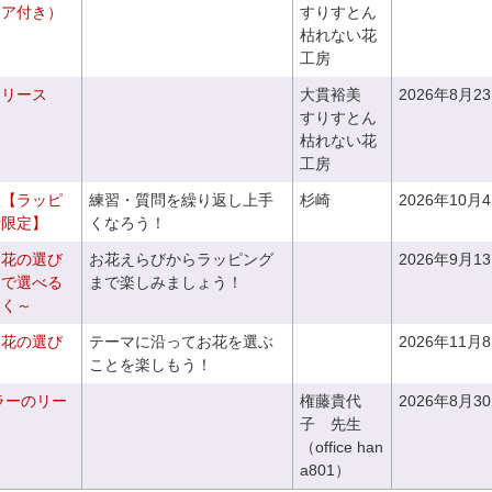
ニア付き）
すりすとん
枯れない花
工房
るリース
大貫裕美
2026年8月2
すりすとん
枯れない花
工房
室【ラッピ
練習・質問を繰り返し上手
杉崎
2026年10月
者限定】
くなろう！
お花の選び
お花えらびからラッピング
2026年9月1
りで選べる
まで楽しみましょう！
つく～
お花の選び
テーマに沿ってお花を選ぶ
2026年11月
～
ことを楽しもう！
ラーのリー
権藤貴代
2026年8月3
子 先生
（office han
a801）