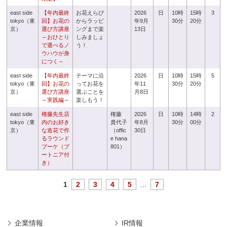
east side
【年内最終
お花えらび
2026
日
10時
15時
3
tokyo（東
回】お花の
からラッピ
年9月
30分
20分
京）
選び方講座
ングまで楽
13日
～おひとり
しみましょ
で選べるノ
う！
ウハウが身
につく～
east side
【年内最終
テーマに沿
2026
日
10時
15時
5
tokyo（東
回】お花の
ってお花を
年11
30分
20分
京）
選び方講座
選ぶことを
月8日
～実践編～
楽しもう！
east side
権藤先生店
権藤
2026
日
10時
14時
2
tokyo（東
内のお好き
貴代子
年8月
30分
00分
京）
な造花で作
（offic
30日
るラウンド
e hana
ブーケ（ブ
801）
ートニア付
き）
1
2
3
4
5
...
7
企業情報
IR情報