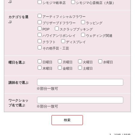
ぶ
シモジマ岐阜店
シモジマ心斎橋店（大阪）
アーティフィシャルフラワー
カテゴリを選
ぶ
プリザーブドフラワー
ラッピング
POP
スクラップブッキング
ハワイアンリボンレイ
ウェディング関連
クラフト
ディスプレイ
その他手芸・工芸
日曜日
月曜日
火曜日
水曜日
曜日を選ぶ
木曜日
金曜日
土曜日
講師名で選ぶ
※部分一致可
ワークショッ
プ名で選ぶ
※部分一致可