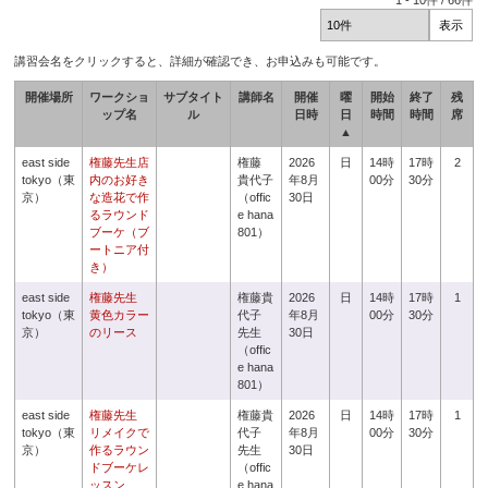
1
-
10
件 /
66
件
講習会名をクリックすると、詳細が確認でき、お申込みも可能です。
開催場所
ワークショ
サブタイト
講師名
開催
曜
開始
終了
残
ップ名
ル
日時
日
時間
時間
席
▲
east side
権藤先生店
権藤
2026
日
14時
17時
2
tokyo（東
内のお好き
貴代子
年8月
00分
30分
京）
な造花で作
（offic
30日
るラウンド
e hana
ブーケ（ブ
801）
ートニア付
き）
east side
権藤先生
権藤貴
2026
日
14時
17時
1
tokyo（東
黄色カラー
代子
年8月
00分
30分
京）
のリース
先生
30日
（offic
e hana
801）
east side
権藤先生
権藤貴
2026
日
14時
17時
1
tokyo（東
リメイクで
代子
年8月
00分
30分
京）
作るラウン
先生
30日
ドブーケレ
（offic
ッスン
e hana