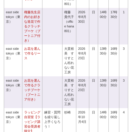
801）
east side
権藤先生店
権藤
2026
日
14時
17時
1
tokyo（東
内のお好き
貴代子
年8月
00分
30分
京）
な造花で作
（offic
30日
るクラッチ
e hana
ブーケ（ブ
801）
ートニア付
き）
east side
お花を選ん
大貫裕
2026
日
13時
16時
3
tokyo（東
で作るリー
美 す
年8月
30分
30分
京）
ス
りすと
23日
ん枯れ
ない花
工房
east side
お花を選ん
大貫裕
2026
日
13時
16時
3
tokyo（東
で作るクラ
美 す
年8月
30分
30分
京）
ッチブーケ
りすと
23日
（ブートニ
ん枯れ
ア付き）
ない花
工房
east side
ラッピング
練習・質問
杉崎
2026
日
14時
16時
4
tokyo（東
自習室【ラ
を繰り返し
年10
00分
00分
京）
ッピング講
上手くなろ
月4日
習会受講者
う！
限定】