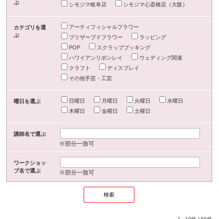
ぶ
シモジマ岐阜店
シモジマ心斎橋店（大阪）
アーティフィシャルフラワー
カテゴリを選
ぶ
プリザーブドフラワー
ラッピング
POP
スクラップブッキング
ハワイアンリボンレイ
ウェディング関連
クラフト
ディスプレイ
その他手芸・工芸
日曜日
月曜日
火曜日
水曜日
曜日を選ぶ
木曜日
金曜日
土曜日
講師名で選ぶ
※部分一致可
ワークショッ
プ名で選ぶ
※部分一致可