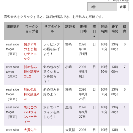
1
-
10
件 /
66
件
講習会名をクリックすると、詳細が確認でき、お申込みも可能です。
開催場所
ワークシ
サブタイト
講師名
開催
曜
開始
終了
残
ョップ名
ル
日時
日
時間
時間
席
▲
east side
倒さずそ
ラッピング
杉崎
2026
日
10時
13時
6
tokyo
のまま包
の幅を広げ
年10
30分
00分
（東京）
むテクニ
よう！
月4日
ック
east side
斜め包み
斜め包みが
杉崎
2026
日
10時
13時
7
tokyo
特化講座V
速くなるコ
年9月
30分
00分
（東京）
OL.2
ツを知ろ
6日
う！
east side
斜め包み
斜め包みを
杉崎
2026
日
10時
13時
6
tokyo
特化講座V
始めよう！
年8月
30分
00分
（東京）
OL.1
23日
east side
黒ねこの
水引でハロ
黒須
2026
日
10時
13時
1
tokyo
ハロウィ
ウィンを楽
年9月
30分
30分
（東京）
ンパーテ
しもう！
27日
ィー
east side
大貫先生
大貫裕
2026
日
10時
13時
3