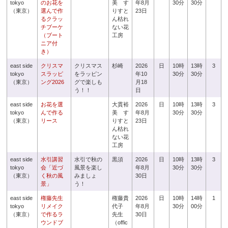
tokyo
のお花を
美 す
年8月
30分
30分
（東京）
選んで作
りすと
23日
るクラッ
ん枯れ
チブーケ
ない花
（ブート
工房
ニア付
き）
east side
クリスマ
クリスマス
杉崎
2026
日
10時
13時
3
tokyo
スラッピ
をラッピン
年10
30分
30分
（東京）
ング2026
グで楽しも
月18
う！！
日
east side
お花を選
大貫裕
2026
日
10時
13時
3
tokyo
んで作る
美 す
年8月
30分
30分
（東京）
リース
りすと
23日
ん枯れ
ない花
工房
east side
水引講習
水引で秋の
黒須
2026
日
10時
13時
3
tokyo
会「近づ
風景を楽し
年8月
30分
30分
（東京）
く秋の風
みましょ
30日
景」
う！
east side
権藤先生
権藤貴
2026
日
10時
14時
1
tokyo
リメイク
代子
年8月
30分
00分
（東京）
で作るラ
先生
30日
ウンドブ
（offic