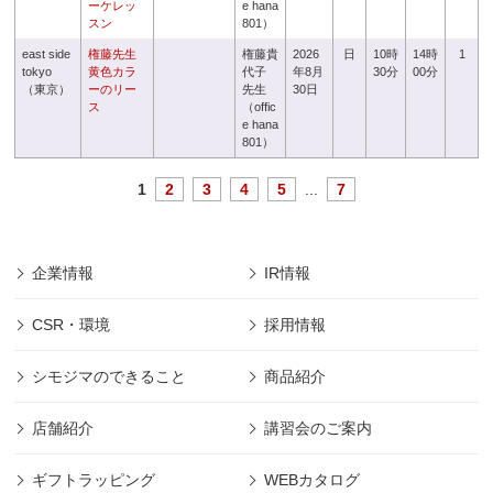
ーケレッ
e hana
スン
801）
east side
権藤先生
権藤貴
2026
日
10時
14時
1
tokyo
黄色カラ
代子
年8月
30分
00分
（東京）
ーのリー
先生
30日
ス
（offic
e hana
801）
1
2
3
4
5
...
7
企業情報
IR情報
CSR・環境
採用情報
シモジマのできること
商品紹介
店舗紹介
講習会のご案内
ギフトラッピング
WEBカタログ