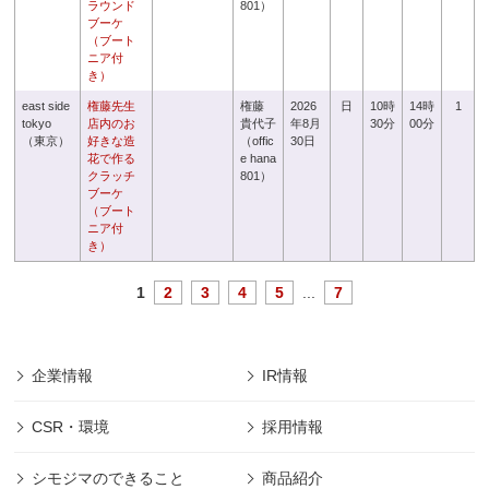
ラウンド
801）
ブーケ
（ブート
ニア付
き）
east side
権藤先生
権藤
2026
日
10時
14時
1
tokyo
店内のお
貴代子
年8月
30分
00分
（東京）
好きな造
（offic
30日
花で作る
e hana
クラッチ
801）
ブーケ
（ブート
ニア付
き）
1
2
3
4
5
...
7
企業情報
IR情報
CSR・環境
採用情報
シモジマのできること
商品紹介