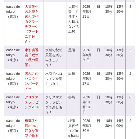
east side
大貫先生
大貫裕
2026
日
10時
13時
3
tokyo
のお花を
美 す
年8月
30分
30分
（東京）
選んで作
りすと
23日
るクラッ
ん枯れ
チブーケ
ない花
（ブート
工房
ニア付
き）
east side
水引講習
水引で秋の
黒須
2026
日
10時
13時
3
tokyo
会「近づ
風景を楽し
年8月
30分
30分
（東京）
く秋の風
みましょ
30日
景」
う！
east side
黒ねこの
水引でハロ
黒須
2026
日
10時
13時
2
tokyo
ハロウィ
ウィンを楽
年9月
30分
30分
（東京）
ンパーテ
しもう！
27日
ィー
east side
クリスマ
クリスマス
杉崎
2026
日
10時
13時
6
tokyo
スラッピ
をラッピン
年10
30分
30分
（東京）
ング2026
グで楽しも
月18
う！！
日
east side
権藤先生
権藤
2026
日
10時
14時
2
tokyo
店内のお
貴代子
年8月
30分
00分
（東京）
好きな造
（offic
30日
花で作る
e hana