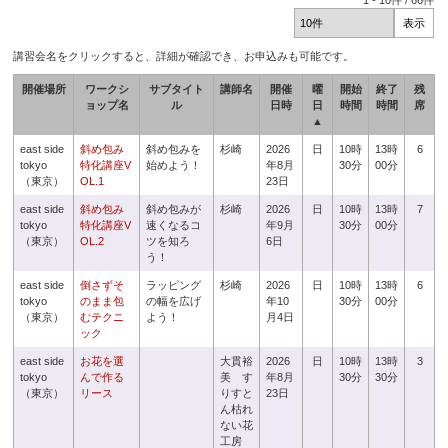
1
-
10
件 /
66
件
講習会名をクリックすると、詳細が確認でき、お申込みも可能です。
開催場所
ワークシ
サブタイト
講師名
開催
曜
開始
終了
残
ョップ名
ル
日時
日
時間
時間
席
▲
east side
斜め包み
斜め包みを
杉崎
2026
日
10時
13時
6
tokyo
特化講座V
始めよう！
年8月
30分
00分
（東京）
OL.1
23日
east side
斜め包み
斜め包みが
杉崎
2026
日
10時
13時
7
tokyo
特化講座V
速くなるコ
年9月
30分
00分
（東京）
OL.2
ツを知ろ
6日
う！
east side
倒さずそ
ラッピング
杉崎
2026
日
10時
13時
6
tokyo
のまま包
の幅を広げ
年10
30分
00分
（東京）
むテクニ
よう！
月4日
ック
east side
お花を選
大貫裕
2026
日
10時
13時
3
tokyo
んで作る
美 す
年8月
30分
30分
（東京）
リース
りすと
23日
ん枯れ
ない花
工房