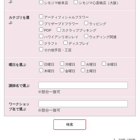
ぶ
シモジマ岐阜店
シモジマ心斎橋店（大阪）
アーティフィシャルフラワー
カテゴリを選
ぶ
プリザーブドフラワー
ラッピング
POP
スクラップブッキング
ハワイアンリボンレイ
ウェディング関連
クラフト
ディスプレイ
その他手芸・工芸
日曜日
月曜日
火曜日
水曜日
曜日を選ぶ
木曜日
金曜日
土曜日
講師名で選ぶ
※部分一致可
ワークショッ
プ名で選ぶ
※部分一致可