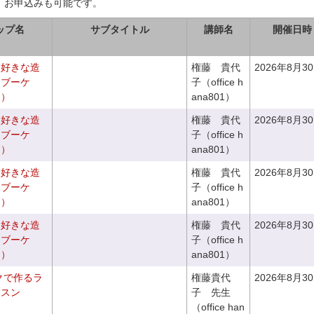
、お申込みも可能です。
ップ名
サブタイトル
講師名
開催日時
お好きな造
権藤 貴代
2026年8月3
チブーケ
子（office h
き）
ana801）
お好きな造
権藤 貴代
2026年8月3
ドブーケ
子（office h
き）
ana801）
お好きな造
権藤 貴代
2026年8月3
チブーケ
子（office h
き）
ana801）
お好きな造
権藤 貴代
2026年8月3
ドブーケ
子（office h
き）
ana801）
クで作るラ
権藤貴代
2026年8月3
ッスン
子 先生
（office han