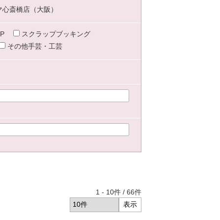
マ心斎橋店（大阪）
P
スクラップブッキング
その他手芸・工芸
1
-
10
件 /
66
件