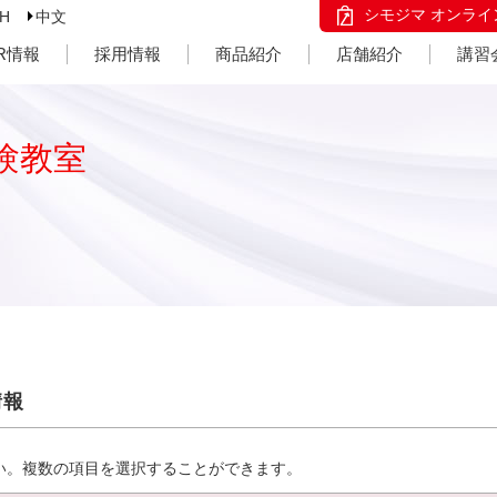
シモジマ オンライ
SH
中文
IR情報
採用情報
商品紹介
店舗紹介
講習
験教室
情報
い。複数の項目を選択することができます。