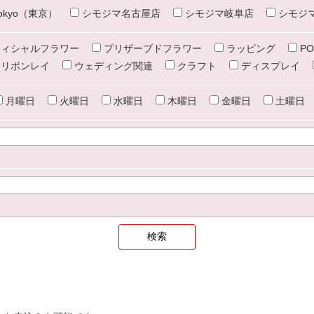
e tokyo（東京）
シモジマ名古屋店
シモジマ岐阜店
シモジ
ィシャルフラワー
プリザーブドフラワー
ラッピング
PO
リボンレイ
ウェディング関連
クラフト
ディスプレイ
月曜日
火曜日
水曜日
木曜日
金曜日
土曜日