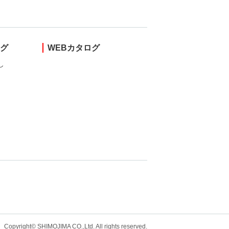
ング
WEBカタログ
し
Copyright© SHIMOJIMA CO.,Ltd. All rights
reserved.