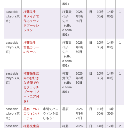
801）
east side
権藤先生
権藤貴
2026
日
10時
14時
1
tokyo（東
リメイクで
代子
年8月
30分
00分
京）
作るラウン
先生
30日
ドブーケレ
（offic
ッスン
e hana
801）
east side
権藤先生
権藤貴
2026
日
10時
14時
1
tokyo（東
黄色カラー
代子
年8月
30分
00分
京）
のリース
先生
30日
（offic
e hana
801）
east side
権藤先生店
権藤
2026
日
10時
14時
1
tokyo（東
内のお好き
貴代子
年8月
30分
00分
京）
な造花で作
（offic
30日
るクラッチ
e hana
ブーケ（ブ
801）
ートニア付
き）
east side
黒ねこのハ
水引でハロ
黒須
2026
日
10時
13時
1
tokyo（東
ロウィンパ
ウィンを楽
年9月
30分
30分
京）
ーティー
しもう！
27日
east side
権藤先生店
権藤
2026
日
14時
17時
2