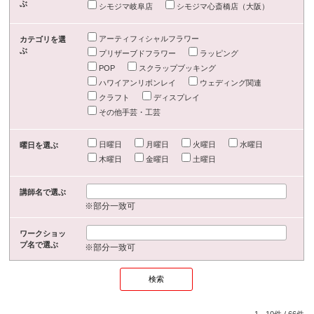
ぶ
シモジマ岐阜店
シモジマ心斎橋店（大阪）
アーティフィシャルフラワー
カテゴリを選
ぶ
プリザーブドフラワー
ラッピング
POP
スクラップブッキング
ハワイアンリボンレイ
ウェディング関連
クラフト
ディスプレイ
その他手芸・工芸
日曜日
月曜日
火曜日
水曜日
曜日を選ぶ
木曜日
金曜日
土曜日
講師名で選ぶ
※部分一致可
ワークショッ
プ名で選ぶ
※部分一致可