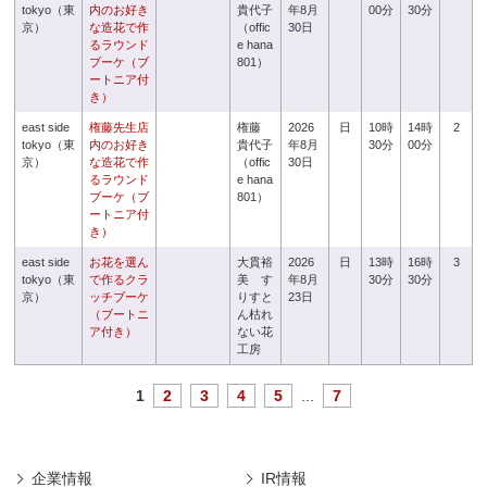
tokyo（東
内のお好き
貴代子
年8月
00分
30分
京）
な造花で作
（offic
30日
るラウンド
e hana
ブーケ（ブ
801）
ートニア付
き）
east side
権藤先生店
権藤
2026
日
10時
14時
2
tokyo（東
内のお好き
貴代子
年8月
30分
00分
京）
な造花で作
（offic
30日
るラウンド
e hana
ブーケ（ブ
801）
ートニア付
き）
east side
お花を選ん
大貫裕
2026
日
13時
16時
3
tokyo（東
で作るクラ
美 す
年8月
30分
30分
京）
ッチブーケ
りすと
23日
（ブートニ
ん枯れ
ア付き）
ない花
工房
1
2
3
4
5
...
7
企業情報
IR情報