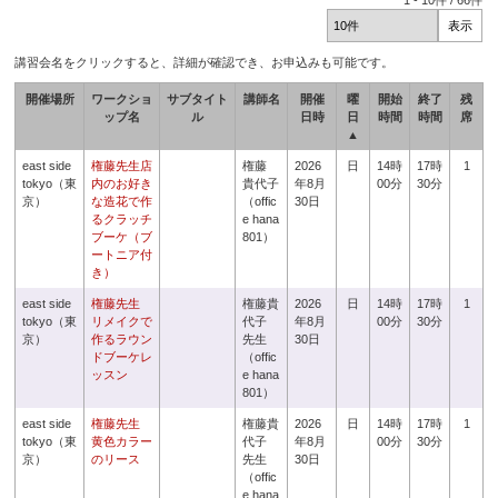
1
-
10
件 /
66
件
講習会名をクリックすると、詳細が確認でき、お申込みも可能です。
開催場所
ワークショ
サブタイト
講師名
開催
曜
開始
終了
残
ップ名
ル
日時
日
時間
時間
席
▲
east side
権藤先生店
権藤
2026
日
14時
17時
1
tokyo（東
内のお好き
貴代子
年8月
00分
30分
京）
な造花で作
（offic
30日
るクラッチ
e hana
ブーケ（ブ
801）
ートニア付
き）
east side
権藤先生
権藤貴
2026
日
14時
17時
1
tokyo（東
リメイクで
代子
年8月
00分
30分
京）
作るラウン
先生
30日
ドブーケレ
（offic
ッスン
e hana
801）
east side
権藤先生
権藤貴
2026
日
14時
17時
1
tokyo（東
黄色カラー
代子
年8月
00分
30分
京）
のリース
先生
30日
（offic
e hana