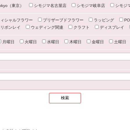
e tokyo（東京）
シモジマ名古屋店
シモジマ岐阜店
シモジ
ィシャルフラワー
プリザーブドフラワー
ラッピング
PO
リボンレイ
ウェディング関連
クラフト
ディスプレイ
月曜日
火曜日
水曜日
木曜日
金曜日
土曜日