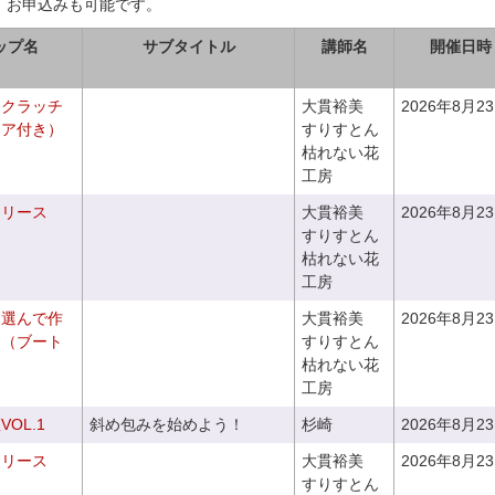
、お申込みも可能です。
ップ名
サブタイトル
講師名
開催日時
るクラッチ
大貫裕美
2026年8月2
ニア付き）
すりすとん
枯れない花
工房
るリース
大貫裕美
2026年8月2
すりすとん
枯れない花
工房
を選んで作
大貫裕美
2026年8月2
ケ（ブート
すりすとん
枯れない花
工房
OL.1
斜め包みを始めよう！
杉崎
2026年8月2
るリース
大貫裕美
2026年8月2
すりすとん