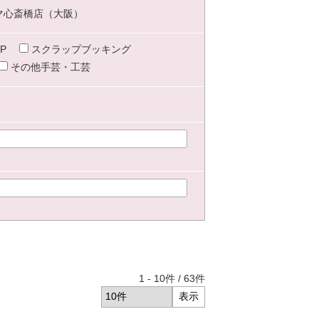
マ心斎橋店（大阪）
P
スクラップブッキング
その他手芸・工芸
1
-
10
件 /
63
件