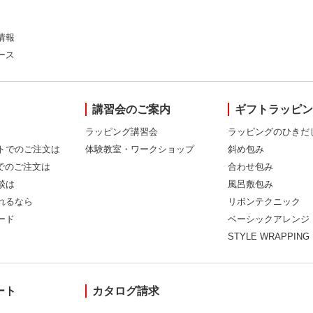
情報
ース
講習会のご案内
ギフトラッピ
ラッピング講習会
ラッピングのひきだ
トでのご注文は
体験教室・ワークショップ
斜め包み
Xでのご注文は
合わせ包み
談は
風呂敷包み
れるなら
リボンテクニック
ード
ベーシックアレンジ
STYLE WRAPPING
ート
カタログ請求