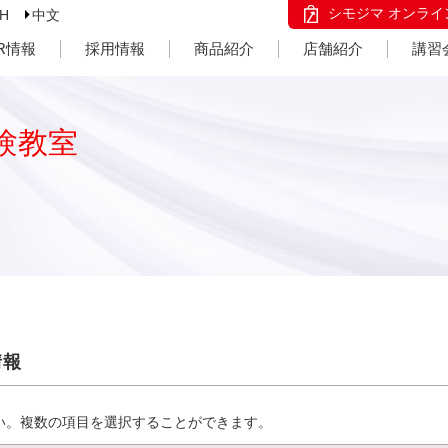
シモジマ オンライ
SH
中文
IR情報
採用情報
商品紹介
店舗紹介
講習
験教室
情報
い。複数の項目を選択することができます。