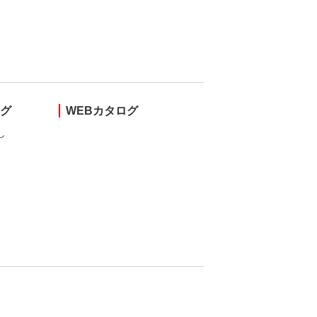
ング
WEBカタログ
し