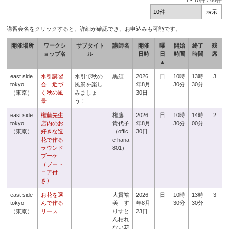
1
-
10
件 /
66
件
講習会名をクリックすると、詳細が確認でき、お申込みも可能です。
開催場所
ワークシ
サブタイト
講師名
開催
曜
開始
終了
残
ョップ名
ル
日時
日
時間
時間
席
▲
east side
水引講習
水引で秋の
黒須
2026
日
10時
13時
3
tokyo
会「近づ
風景を楽し
年8月
30分
30分
（東京）
く秋の風
みましょ
30日
景」
う！
east side
権藤先生
権藤
2026
日
10時
14時
2
tokyo
店内のお
貴代子
年8月
30分
00分
（東京）
好きな造
（offic
30日
花で作る
e hana
ラウンド
801）
ブーケ
（ブート
ニア付
き）
east side
お花を選
大貫裕
2026
日
10時
13時
3
tokyo
んで作る
美 す
年8月
30分
30分
（東京）
リース
りすと
23日
ん枯れ
ない花