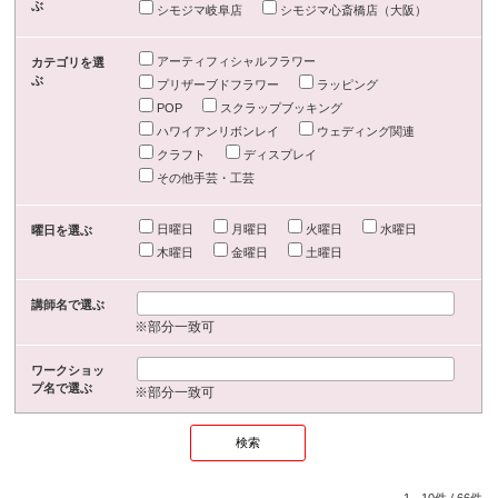
ぶ
シモジマ岐阜店
シモジマ心斎橋店（大阪）
アーティフィシャルフラワー
カテゴリを選
ぶ
プリザーブドフラワー
ラッピング
POP
スクラップブッキング
ハワイアンリボンレイ
ウェディング関連
クラフト
ディスプレイ
その他手芸・工芸
日曜日
月曜日
火曜日
水曜日
曜日を選ぶ
木曜日
金曜日
土曜日
講師名で選ぶ
※部分一致可
ワークショッ
プ名で選ぶ
※部分一致可