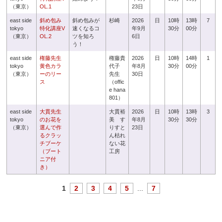
（東京）
OL.1
23日
east side
斜め包み
斜め包みが
杉崎
2026
日
10時
13時
7
tokyo
特化講座V
速くなるコ
年9月
30分
00分
（東京）
OL.2
ツを知ろ
6日
う！
east side
権藤先生
権藤貴
2026
日
10時
14時
1
tokyo
黄色カラ
代子
年8月
30分
00分
（東京）
ーのリー
先生
30日
ス
（offic
e hana
801）
east side
大貫先生
大貫裕
2026
日
10時
13時
3
tokyo
のお花を
美 す
年8月
30分
30分
（東京）
選んで作
りすと
23日
るクラッ
ん枯れ
チブーケ
ない花
（ブート
工房
ニア付
き）
1
2
3
4
5
...
7