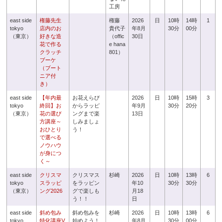
工房
east side
権藤先生
権藤
2026
日
10時
14時
1
tokyo
店内のお
貴代子
年8月
30分
00分
（東京）
好きな造
（offic
30日
花で作る
e hana
クラッチ
801）
ブーケ
（ブート
ニア付
き）
east side
【年内最
お花えらび
2026
日
10時
15時
3
tokyo
終回】お
からラッピ
年9月
30分
20分
（東京）
花の選び
ングまで楽
13日
方講座～
しみましょ
おひとり
う！
で選べる
ノウハウ
が身につ
く～
east side
クリスマ
クリスマス
杉崎
2026
日
10時
13時
6
tokyo
スラッピ
をラッピン
年10
30分
30分
（東京）
ング2026
グで楽しも
月18
う！！
日
east side
斜め包み
斜め包みを
杉崎
2026
日
10時
13時
6
tokyo
特化講座V
始めよう！
年8月
30分
00分