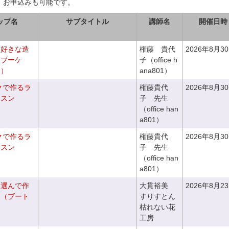
、お申込みも可能です。
ップ名
サブタイトル
講師名
開催日時
お好きな造
権藤 貴代
2026年8月3
チブーケ
子（office h
き）
ana801）
クで作るラ
権藤貴代
2026年8月3
ッスン
子 先生
（office han
a801）
クで作るラ
権藤貴代
2026年8月3
ッスン
子 先生
（office han
a801）
を選んで作
大貫裕美
2026年8月2
ケ（ブート
すりすとん
枯れない花
工房