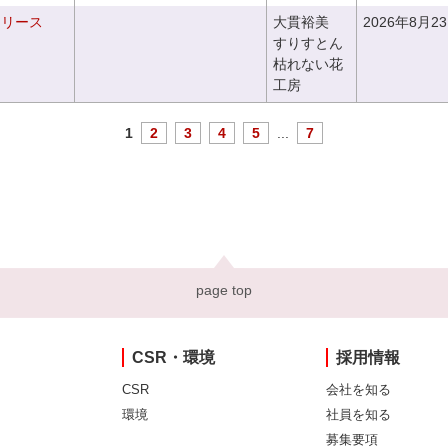
るリース
大貫裕美
2026年8月2
すりすとん
枯れない花
工房
1
2
3
4
5
...
7
page top
CSR・環境
採用情報
CSR
会社を知る
環境
社員を知る
募集要項