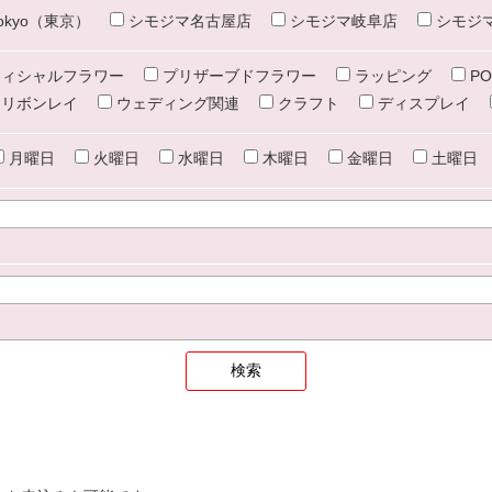
e tokyo（東京）
シモジマ名古屋店
シモジマ岐阜店
シモジ
ィシャルフラワー
プリザーブドフラワー
ラッピング
PO
リボンレイ
ウェディング関連
クラフト
ディスプレイ
月曜日
火曜日
水曜日
木曜日
金曜日
土曜日