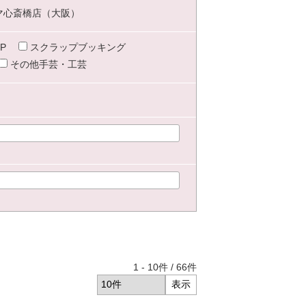
マ心斎橋店（大阪）
P
スクラップブッキング
その他手芸・工芸
1
-
10
件 /
66
件