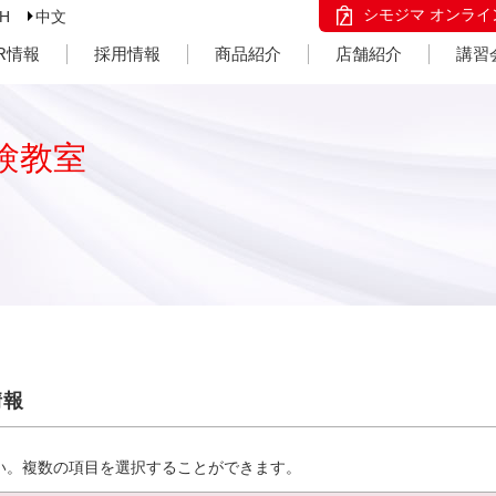
シモジマ オンライ
SH
中文
IR情報
採用情報
商品紹介
店舗紹介
講習
験教室
情報
い。複数の項目を選択することができます。