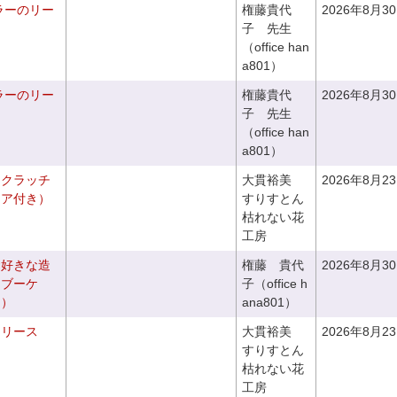
ラーのリー
権藤貴代
2026年8月3
子 先生
（office han
a801）
ラーのリー
権藤貴代
2026年8月3
子 先生
（office han
a801）
るクラッチ
大貫裕美
2026年8月2
ニア付き）
すりすとん
枯れない花
工房
お好きな造
権藤 貴代
2026年8月3
チブーケ
子（office h
き）
ana801）
るリース
大貫裕美
2026年8月2
すりすとん
枯れない花
工房