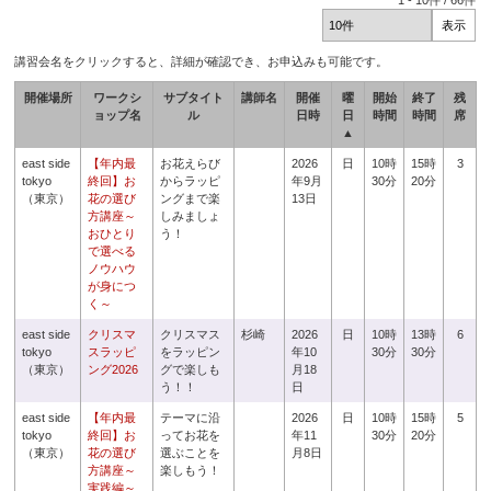
1
-
10
件 /
66
件
講習会名をクリックすると、詳細が確認でき、お申込みも可能です。
開催場所
ワークシ
サブタイト
講師名
開催
曜
開始
終了
残
ョップ名
ル
日時
日
時間
時間
席
▲
east side
【年内最
お花えらび
2026
日
10時
15時
3
tokyo
終回】お
からラッピ
年9月
30分
20分
（東京）
花の選び
ングまで楽
13日
方講座～
しみましょ
おひとり
う！
で選べる
ノウハウ
が身につ
く～
east side
クリスマ
クリスマス
杉崎
2026
日
10時
13時
6
tokyo
スラッピ
をラッピン
年10
30分
30分
（東京）
ング2026
グで楽しも
月18
う！！
日
east side
【年内最
テーマに沿
2026
日
10時
15時
5
tokyo
終回】お
ってお花を
年11
30分
20分
（東京）
花の選び
選ぶことを
月8日
方講座～
楽しもう！
実践編～