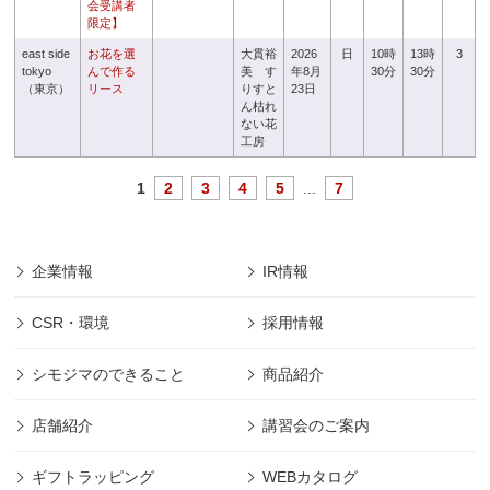
会受講者
限定】
east side
お花を選
大貫裕
2026
日
10時
13時
3
tokyo
んで作る
美 す
年8月
30分
30分
（東京）
リース
りすと
23日
ん枯れ
ない花
工房
1
2
3
4
5
...
7
企業情報
IR情報
CSR・環境
採用情報
シモジマのできること
商品紹介
店舗紹介
講習会のご案内
ギフトラッピング
WEBカタログ