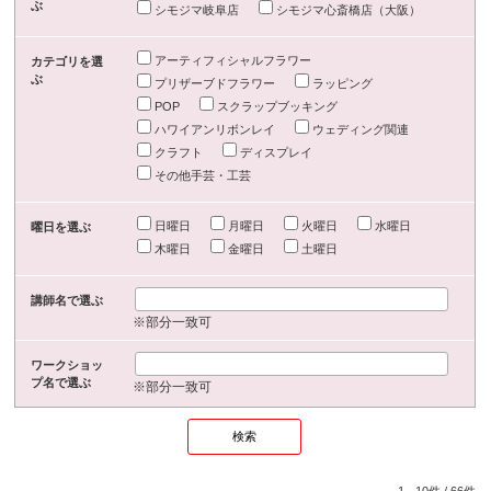
ぶ
シモジマ岐阜店
シモジマ心斎橋店（大阪）
アーティフィシャルフラワー
カテゴリを選
ぶ
プリザーブドフラワー
ラッピング
POP
スクラップブッキング
ハワイアンリボンレイ
ウェディング関連
クラフト
ディスプレイ
その他手芸・工芸
日曜日
月曜日
火曜日
水曜日
曜日を選ぶ
木曜日
金曜日
土曜日
講師名で選ぶ
※部分一致可
ワークショッ
プ名で選ぶ
※部分一致可