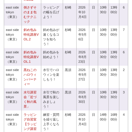
east side
倒さずそ
ラッピング
杉崎
2026
日
10時
13時
6
tokyo
のまま包
の幅を広げ
年10
30分
00分
（東京）
むテクニ
よう！
月4日
ック
east side
斜め包み
斜め包みが
杉崎
2026
日
10時
13時
7
tokyo
特化講座V
速くなるコ
年9月
30分
00分
（東京）
OL.2
ツを知ろ
6日
う！
east side
斜め包み
斜め包みを
杉崎
2026
日
10時
13時
6
tokyo
特化講座V
始めよう！
年8月
30分
00分
（東京）
OL.1
23日
east side
黒ねこの
水引でハロ
黒須
2026
日
10時
13時
2
tokyo
ハロウィ
ウィンを楽
年9月
30分
30分
（東京）
ンパーテ
しもう！
27日
ィー
east side
水引講習
水引で秋の
黒須
2026
日
10時
13時
3
tokyo
会「近づ
風景を楽し
年8月
30分
30分
（東京）
く秋の風
みましょ
30日
景」
う！
east side
ラッピン
練習・質問
杉崎
2026
日
14時
16時
4
tokyo
グ自習室
を繰り返し
年10
00分
00分
（東京）
【ラッピ
上手くなろ
月4日
ング講習
う！