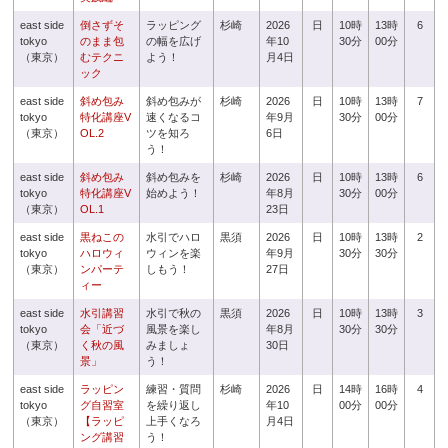
east side
倒さずそ
ラッピング
杉崎
2026
日
10時
13時
6
tokyo
のまま包
の幅を広げ
年10
30分
00分
（東京）
むテクニ
よう！
月4日
ック
east side
斜め包み
斜め包みが
杉崎
2026
日
10時
13時
7
tokyo
特化講座V
速くなるコ
年9月
30分
00分
（東京）
OL.2
ツを知ろ
6日
う！
east side
斜め包み
斜め包みを
杉崎
2026
日
10時
13時
6
tokyo
特化講座V
始めよう！
年8月
30分
00分
（東京）
OL.1
23日
east side
黒ねこの
水引でハロ
黒須
2026
日
10時
13時
2
tokyo
ハロウィ
ウィンを楽
年9月
30分
30分
（東京）
ンパーテ
しもう！
27日
ィー
east side
水引講習
水引で秋の
黒須
2026
日
10時
13時
3
tokyo
会「近づ
風景を楽し
年8月
30分
30分
（東京）
く秋の風
みましょ
30日
景」
う！
east side
ラッピン
練習・質問
杉崎
2026
日
14時
16時
4
tokyo
グ自習室
を繰り返し
年10
00分
00分
（東京）
【ラッピ
上手くなろ
月4日
ング講習
う！