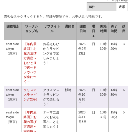
1
-
10
件 /
66
件
講習会名をクリックすると、詳細が確認でき、お申込みも可能です。
開催場所
ワークシ
サブタイト
講師名
開催
曜
開始
終了
残
ョップ名
ル
日時
日
時間
時間
席
▲
east side
【年内最
お花えらび
2026
日
10時
15時
3
tokyo
終回】お
からラッピ
年9月
30分
20分
（東京）
花の選び
ングまで楽
13日
方講座～
しみましょ
おひとり
う！
で選べる
ノウハウ
が身につ
く～
east side
クリスマ
クリスマス
杉崎
2026
日
10時
13時
6
tokyo
スラッピ
をラッピン
年10
30分
30分
（東京）
ング2026
グで楽しも
月18
う！！
日
east side
【年内最
テーマに沿
2026
日
10時
15時
5
tokyo
終回】お
ってお花を
年11
30分
20分
（東京）
花の選び
選ぶことを
月8日
方講座～
楽しもう！
実践編～