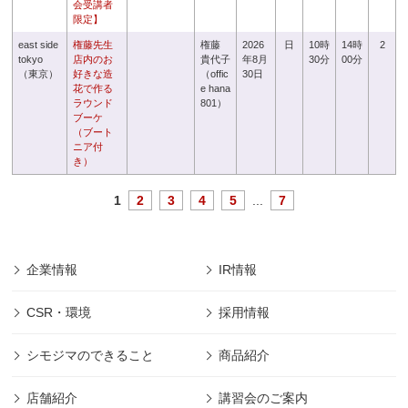
会受講者
限定】
east side
権藤先生
権藤
2026
日
10時
14時
2
tokyo
店内のお
貴代子
年8月
30分
00分
（東京）
好きな造
（offic
30日
花で作る
e hana
ラウンド
801）
ブーケ
（ブート
ニア付
き）
1
2
3
4
5
...
7
企業情報
IR情報
CSR・環境
採用情報
シモジマのできること
商品紹介
店舗紹介
講習会のご案内