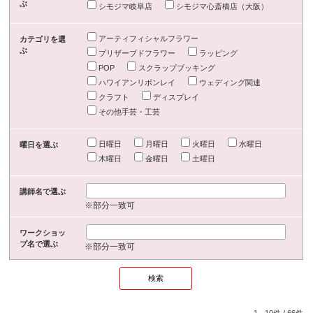
ぶ
シモジマ岐阜店
シモジマ心斎橋店（大阪）
アーティフィシャルフラワー
カテゴリを選
ぶ
プリザーブドフラワー
ラッピング
POP
スクラップブッキング
ハワイアンリボンレイ
ウェディング関連
クラフト
ディスプレイ
その他手芸・工芸
日曜日
月曜日
火曜日
水曜日
曜日を選ぶ
木曜日
金曜日
土曜日
講師名で選ぶ
※部分一致可
ワークショッ
プ名で選ぶ
※部分一致可