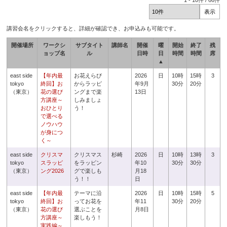
1
-
10
件 /
66
件
講習会名をクリックすると、詳細が確認でき、お申込みも可能です。
開催場所
ワークシ
サブタイト
講師名
開催
曜
開始
終了
残
ョップ名
ル
日時
日
時間
時間
席
▲
east side
【年内最
お花えらび
2026
日
10時
15時
3
tokyo
終回】お
からラッピ
年9月
30分
20分
（東京）
花の選び
ングまで楽
13日
方講座～
しみましょ
おひとり
う！
で選べる
ノウハウ
が身につ
く～
east side
クリスマ
クリスマス
杉崎
2026
日
10時
13時
3
tokyo
スラッピ
をラッピン
年10
30分
30分
（東京）
ング2026
グで楽しも
月18
う！！
日
east side
【年内最
テーマに沿
2026
日
10時
15時
5
tokyo
終回】お
ってお花を
年11
30分
20分
（東京）
花の選び
選ぶことを
月8日
方講座～
楽しもう！
実践編～