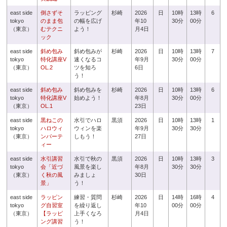
east side
倒さずそ
ラッピング
杉崎
2026
日
10時
13時
6
tokyo
のまま包
の幅を広げ
年10
30分
00分
（東京）
むテクニ
よう！
月4日
ック
east side
斜め包み
斜め包みが
杉崎
2026
日
10時
13時
7
tokyo
特化講座V
速くなるコ
年9月
30分
00分
（東京）
OL.2
ツを知ろ
6日
う！
east side
斜め包み
斜め包みを
杉崎
2026
日
10時
13時
6
tokyo
特化講座V
始めよう！
年8月
30分
00分
（東京）
OL.1
23日
east side
黒ねこの
水引でハロ
黒須
2026
日
10時
13時
1
tokyo
ハロウィ
ウィンを楽
年9月
30分
30分
（東京）
ンパーテ
しもう！
27日
ィー
east side
水引講習
水引で秋の
黒須
2026
日
10時
13時
3
tokyo
会「近づ
風景を楽し
年8月
30分
30分
（東京）
く秋の風
みましょ
30日
景」
う！
east side
ラッピン
練習・質問
杉崎
2026
日
14時
16時
4
tokyo
グ自習室
を繰り返し
年10
00分
00分
（東京）
【ラッピ
上手くなろ
月4日
ング講習
う！