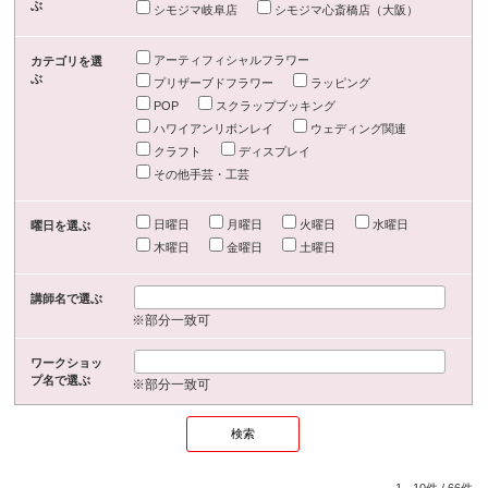
ぶ
シモジマ岐阜店
シモジマ心斎橋店（大阪）
アーティフィシャルフラワー
カテゴリを選
ぶ
プリザーブドフラワー
ラッピング
POP
スクラップブッキング
ハワイアンリボンレイ
ウェディング関連
クラフト
ディスプレイ
その他手芸・工芸
日曜日
月曜日
火曜日
水曜日
曜日を選ぶ
木曜日
金曜日
土曜日
講師名で選ぶ
※部分一致可
ワークショッ
プ名で選ぶ
※部分一致可