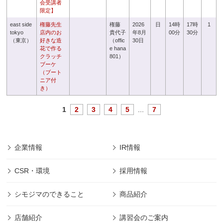
会受講者
限定】
east side
権藤先生
権藤
2026
日
14時
17時
1
tokyo
店内のお
貴代子
年8月
00分
30分
（東京）
好きな造
（offic
30日
花で作る
e hana
クラッチ
801）
ブーケ
（ブート
ニア付
き）
1
2
3
4
5
...
7
企業情報
IR情報
CSR・環境
採用情報
シモジマのできること
商品紹介
店舗紹介
講習会のご案内