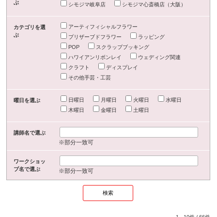
ぶ
シモジマ岐阜店
シモジマ心斎橋店（大阪）
アーティフィシャルフラワー
カテゴリを選
ぶ
プリザーブドフラワー
ラッピング
POP
スクラップブッキング
ハワイアンリボンレイ
ウェディング関連
クラフト
ディスプレイ
その他手芸・工芸
日曜日
月曜日
火曜日
水曜日
曜日を選ぶ
木曜日
金曜日
土曜日
講師名で選ぶ
※部分一致可
ワークショッ
プ名で選ぶ
※部分一致可