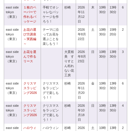
east side
１枚のペ
手軽でオシ
杉崎
2026
木
10時
13時
6
tokyo
ーパーで
ャレなパッ
年11
30分
30分
（東京）
作れるパ
ケージを作
月12
ッケージ
ろう！
日
east side
お花の選
テーマに沿
2026
土
10時
15時
2
tokyo
び方講座
ってお花を
年8月
30分
20分
（東京）
～実践編
選ぶことを
22日
～
楽しもう！
east side
お花を選
大貫裕
2026
日
10時
13時
3
tokyo
んで作る
美 す
年8月
30分
30分
（東京）
リース
りすと
23日
ん枯れ
ない花
工房
east side
クリスマ
クリスマス
杉崎
2026
金
10時
13時
6
tokyo
スラッピ
をラッピン
年11
30分
30分
（東京）
ング2026
グで楽しも
月20
う！！
日
east side
クリスマ
クリスマス
杉崎
2026
日
10時
13時
4
tokyo
スラッピ
をラッピン
年10
30分
30分
（東京）
ング2026
グで楽しも
月18
う！！
日
east side
ハロウィ
ハロウィン
杉崎
2026
土
10時
13時
2