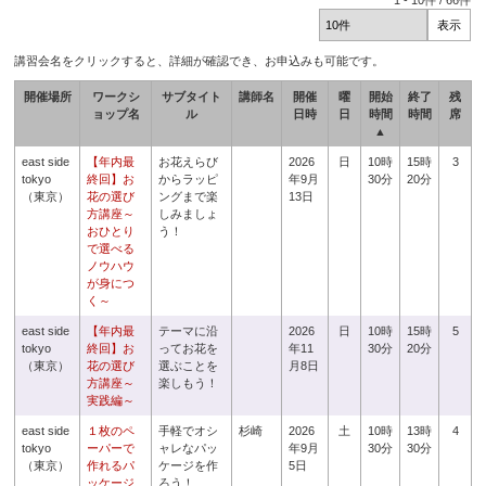
1
-
10
件 /
66
件
講習会名をクリックすると、詳細が確認でき、お申込みも可能です。
開催場所
ワークシ
サブタイト
講師名
開催
曜
開始
終了
残
ョップ名
ル
日時
日
時間
時間
席
▲
east side
【年内最
お花えらび
2026
日
10時
15時
3
tokyo
終回】お
からラッピ
年9月
30分
20分
（東京）
花の選び
ングまで楽
13日
方講座～
しみましょ
おひとり
う！
で選べる
ノウハウ
が身につ
く～
east side
【年内最
テーマに沿
2026
日
10時
15時
5
tokyo
終回】お
ってお花を
年11
30分
20分
（東京）
花の選び
選ぶことを
月8日
方講座～
楽しもう！
実践編～
east side
１枚のペ
手軽でオシ
杉崎
2026
土
10時
13時
4
tokyo
ーパーで
ャレなパッ
年9月
30分
30分
（東京）
作れるパ
ケージを作
5日
ッケージ
ろう！