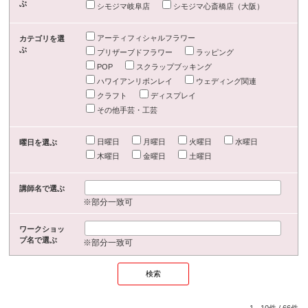
ぶ
シモジマ岐阜店
シモジマ心斎橋店（大阪）
アーティフィシャルフラワー
カテゴリを選
ぶ
プリザーブドフラワー
ラッピング
POP
スクラップブッキング
ハワイアンリボンレイ
ウェディング関連
クラフト
ディスプレイ
その他手芸・工芸
日曜日
月曜日
火曜日
水曜日
曜日を選ぶ
木曜日
金曜日
土曜日
講師名で選ぶ
※部分一致可
ワークショッ
プ名で選ぶ
※部分一致可