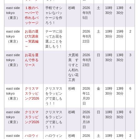
east side
１枚のペ
手軽でオシ
杉崎
2026
土
10時
13時
4
tokyo
ーパーで
ャレなパッ
年9月
30分
30分
（東京）
作れるパ
ケージを作
5日
ッケージ
ろう！
east side
お花の選
テーマに沿
2026
土
10時
15時
2
tokyo
び方講座
ってお花を
年8月
30分
20分
（東京）
～実践編
選ぶことを
22日
～
楽しもう！
east side
お花を選
大貫裕
2026
日
10時
13時
3
tokyo
んで作る
美 す
年8月
30分
30分
（東京）
リース
りすと
23日
ん枯れ
ない花
工房
east side
クリスマ
クリスマス
杉崎
2026
金
10時
13時
6
tokyo
スラッピ
をラッピン
年11
30分
30分
（東京）
ング2026
グで楽しも
月20
う！！
日
east side
クリスマ
クリスマス
杉崎
2026
日
10時
13時
6
tokyo
スラッピ
をラッピン
年10
30分
30分
（東京）
ング2026
グで楽しも
月18
う！！
日
east side
ハロウィ
ハロウィン
杉崎
2026
土
10時
13時
2