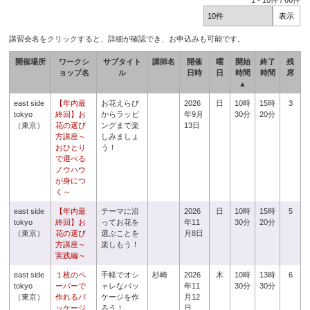
1
-
10
件 /
66
件
講習会名をクリックすると、詳細が確認でき、お申込みも可能です。
開催場所
ワークシ
サブタイト
講師名
開催
曜
開始
終了
残
ョップ名
ル
日時
日
時間
時間
席
▲
east side
【年内最
お花えらび
2026
日
10時
15時
3
tokyo
終回】お
からラッピ
年9月
30分
20分
（東京）
花の選び
ングまで楽
13日
方講座～
しみましょ
おひとり
う！
で選べる
ノウハウ
が身につ
く～
east side
【年内最
テーマに沿
2026
日
10時
15時
5
tokyo
終回】お
ってお花を
年11
30分
20分
（東京）
花の選び
選ぶことを
月8日
方講座～
楽しもう！
実践編～
east side
１枚のペ
手軽でオシ
杉崎
2026
木
10時
13時
6
tokyo
ーパーで
ャレなパッ
年11
30分
30分
（東京）
作れるパ
ケージを作
月12
ッケージ
ろう！
日