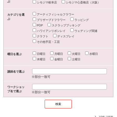
ぶ
シモジマ岐阜店
シモジマ心斎橋店（大阪）
アーティフィシャルフラワー
カテゴリを選
ぶ
プリザーブドフラワー
ラッピング
POP
スクラップブッキング
ハワイアンリボンレイ
ウェディング関連
クラフト
ディスプレイ
その他手芸・工芸
日曜日
月曜日
火曜日
水曜日
曜日を選ぶ
木曜日
金曜日
土曜日
講師名で選ぶ
※部分一致可
ワークショッ
プ名で選ぶ
※部分一致可