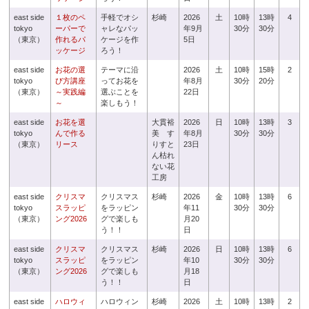
east side
１枚のペ
手軽でオシ
杉崎
2026
土
10時
13時
4
tokyo
ーパーで
ャレなパッ
年9月
30分
30分
（東京）
作れるパ
ケージを作
5日
ッケージ
ろう！
east side
お花の選
テーマに沿
2026
土
10時
15時
2
tokyo
び方講座
ってお花を
年8月
30分
20分
（東京）
～実践編
選ぶことを
22日
～
楽しもう！
east side
お花を選
大貫裕
2026
日
10時
13時
3
tokyo
んで作る
美 す
年8月
30分
30分
（東京）
リース
りすと
23日
ん枯れ
ない花
工房
east side
クリスマ
クリスマス
杉崎
2026
金
10時
13時
6
tokyo
スラッピ
をラッピン
年11
30分
30分
（東京）
ング2026
グで楽しも
月20
う！！
日
east side
クリスマ
クリスマス
杉崎
2026
日
10時
13時
6
tokyo
スラッピ
をラッピン
年10
30分
30分
（東京）
ング2026
グで楽しも
月18
う！！
日
east side
ハロウィ
ハロウィン
杉崎
2026
土
10時
13時
2