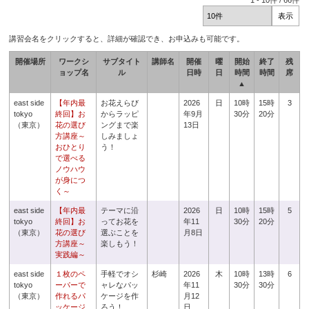
1
-
10
件 /
66
件
講習会名をクリックすると、詳細が確認でき、お申込みも可能です。
開催場所
ワークシ
サブタイト
講師名
開催
曜
開始
終了
残
ョップ名
ル
日時
日
時間
時間
席
▲
east side
【年内最
お花えらび
2026
日
10時
15時
3
tokyo
終回】お
からラッピ
年9月
30分
20分
（東京）
花の選び
ングまで楽
13日
方講座～
しみましょ
おひとり
う！
で選べる
ノウハウ
が身につ
く～
east side
【年内最
テーマに沿
2026
日
10時
15時
5
tokyo
終回】お
ってお花を
年11
30分
20分
（東京）
花の選び
選ぶことを
月8日
方講座～
楽しもう！
実践編～
east side
１枚のペ
手軽でオシ
杉崎
2026
木
10時
13時
6
tokyo
ーパーで
ャレなパッ
年11
30分
30分
（東京）
作れるパ
ケージを作
月12
ッケージ
ろう！
日