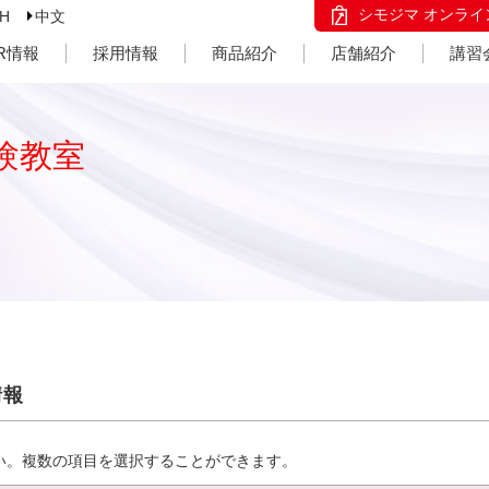
シモジマ オンライ
SH
中文
IR情報
採用情報
商品紹介
店舗紹介
講習
験教室
情報
い。複数の項目を選択することができます。