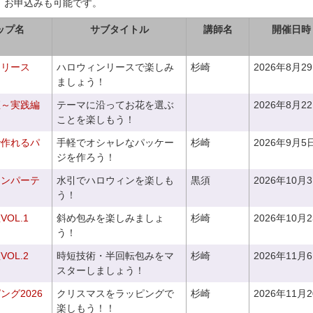
、お申込みも可能です。
ップ名
サブタイトル
講師名
開催日時
ンリース
ハロウィンリースで楽しみ
杉崎
2026年8月2
ましょう！
座～実践編
テーマに沿ってお花を選ぶ
2026年8月2
ことを楽しもう！
で作れるパ
手軽でオシャレなパッケー
杉崎
2026年9月5
ジを作ろう！
ィンパーテ
水引でハロウィンを楽しも
黒須
2026年10月
う！
OL.1
斜め包みを楽しみましょ
杉崎
2026年10月
う！
OL.2
時短技術・半回転包みをマ
杉崎
2026年11月
スターしましょう！
グ2026
クリスマスをラッピングで
杉崎
2026年11月
楽しもう！！