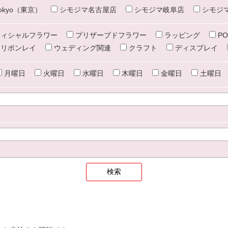
e tokyo（東京）
シモジマ名古屋店
シモジマ岐阜店
シモジ
ィシャルフラワー
プリザーブドフラワー
ラッピング
PO
リボンレイ
ウェディング関連
クラフト
ディスプレイ
月曜日
火曜日
水曜日
木曜日
金曜日
土曜日