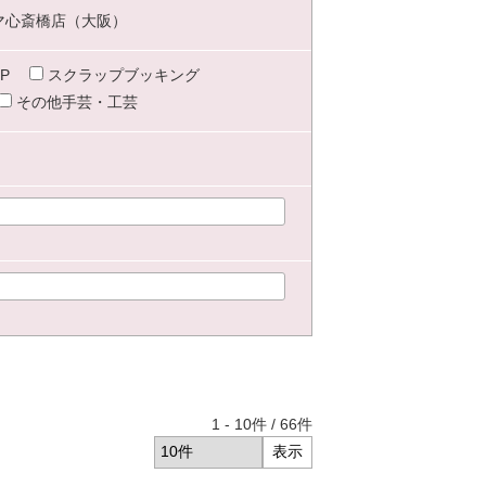
マ心斎橋店（大阪）
P
スクラップブッキング
その他手芸・工芸
1
-
10
件 /
66
件