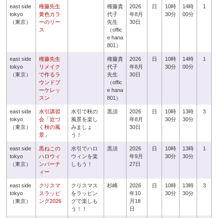
east side
権藤先生
権藤貴
2026
日
10時
14時
1
tokyo
黄色カラ
代子
年8月
30分
00分
（東京）
ーのリー
先生
30日
ス
（offic
e hana
801）
east side
権藤先生
権藤貴
2026
日
10時
14時
1
tokyo
リメイク
代子
年8月
30分
00分
（東京）
で作るラ
先生
30日
ウンドブ
（offic
ーケレッ
e hana
スン
801）
east side
水引講習
水引で秋の
黒須
2026
日
10時
13時
3
tokyo
会「近づ
風景を楽し
年8月
30分
30分
（東京）
く秋の風
みましょ
30日
景」
う！
east side
黒ねこの
水引でハロ
黒須
2026
日
10時
13時
1
tokyo
ハロウィ
ウィンを楽
年9月
30分
30分
（東京）
ンパーテ
しもう！
27日
ィー
east side
クリスマ
クリスマス
杉崎
2026
日
10時
13時
3
tokyo
スラッピ
をラッピン
年10
30分
30分
（東京）
ング2026
グで楽しも
月18
う！！
日