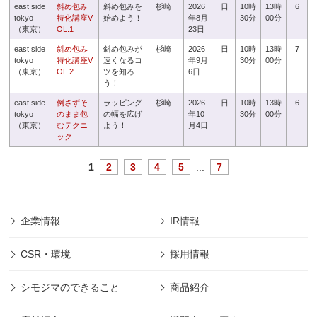
east side
斜め包み
斜め包みを
杉崎
2026
日
10時
13時
6
tokyo
特化講座V
始めよう！
年8月
30分
00分
（東京）
OL.1
23日
east side
斜め包み
斜め包みが
杉崎
2026
日
10時
13時
7
tokyo
特化講座V
速くなるコ
年9月
30分
00分
（東京）
OL.2
ツを知ろ
6日
う！
east side
倒さずそ
ラッピング
杉崎
2026
日
10時
13時
6
tokyo
のまま包
の幅を広げ
年10
30分
00分
（東京）
むテクニ
よう！
月4日
ック
1
2
3
4
5
...
7
企業情報
IR情報
CSR・環境
採用情報
シモジマのできること
商品紹介