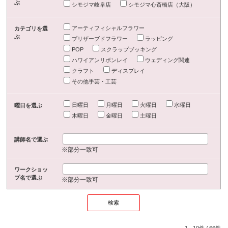
ぶ
シモジマ岐阜店
シモジマ心斎橋店（大阪）
アーティフィシャルフラワー
カテゴリを選
ぶ
プリザーブドフラワー
ラッピング
POP
スクラップブッキング
ハワイアンリボンレイ
ウェディング関連
クラフト
ディスプレイ
その他手芸・工芸
日曜日
月曜日
火曜日
水曜日
曜日を選ぶ
木曜日
金曜日
土曜日
講師名で選ぶ
※部分一致可
ワークショッ
プ名で選ぶ
※部分一致可