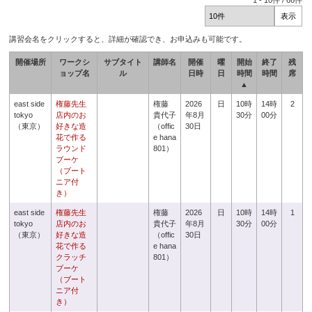
1
-
10
件 /
66
件
講習会名をクリックすると、詳細が確認でき、お申込みも可能です。
開催場所
ワークシ
サブタイト
講師名
開催
曜
開始
終了
残
ョップ名
ル
日時
日
時間
時間
席
▲
east side
権藤先生
権藤
2026
日
10時
14時
2
tokyo
店内のお
貴代子
年8月
30分
00分
（東京）
好きな造
（offic
30日
花で作る
e hana
ラウンド
801）
ブーケ
（ブート
ニア付
き）
east side
権藤先生
権藤
2026
日
10時
14時
1
tokyo
店内のお
貴代子
年8月
30分
00分
（東京）
好きな造
（offic
30日
花で作る
e hana
クラッチ
801）
ブーケ
（ブート
ニア付
き）