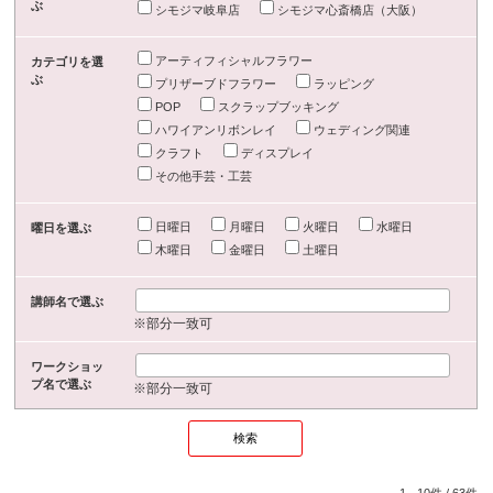
ぶ
シモジマ岐阜店
シモジマ心斎橋店（大阪）
アーティフィシャルフラワー
カテゴリを選
ぶ
プリザーブドフラワー
ラッピング
POP
スクラップブッキング
ハワイアンリボンレイ
ウェディング関連
クラフト
ディスプレイ
その他手芸・工芸
日曜日
月曜日
火曜日
水曜日
曜日を選ぶ
木曜日
金曜日
土曜日
講師名で選ぶ
※部分一致可
ワークショッ
プ名で選ぶ
※部分一致可