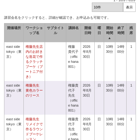
1
-
10
件 /
63
件
講習会名をクリックすると、詳細が確認でき、お申込みも可能です。
開催場所
ワークショ
サブタイト
講師名
開催
曜
開始
終了
残
ップ名
ル
日時
日
時間
時間
席
▲
east side
権藤先生店
権藤
2026
日
10時
14時
1
tokyo（東
内のお好き
貴代子
年8月
30分
00分
京）
な造花で作
（offic
30日
るクラッチ
e hana
ブーケ（ブ
801）
ートニア付
き）
east side
権藤先生
権藤貴
2026
日
10時
14時
1
tokyo（東
黄色カラー
代子
年8月
30分
00分
京）
のリース
先生
30日
（offic
e hana
801）
east side
権藤先生
権藤貴
2026
日
10時
14時
1
tokyo（東
リメイクで
代子
年8月
30分
00分
京）
作るラウン
先生
30日
ドブーケレ
（offic
ッスン
e hana