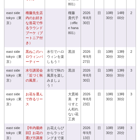
801）
east side
権藤先生店
権藤
2026
日
10時
14時
2
tokyo（東
内のお好き
貴代子
年8月
30分
00分
京）
な造花で作
（offic
30日
るラウンド
e hana
ブーケ（ブ
801）
ートニア付
き）
east side
黒ねこのハ
水引でハロ
黒須
2026
日
10時
13時
2
tokyo（東
ロウィンパ
ウィンを楽
年9月
30分
30分
京）
ーティー
しもう！
27日
east side
水引講習会
水引で秋の
黒須
2026
日
10時
13時
3
tokyo（東
「近づく秋
風景を楽し
年8月
30分
30分
京）
の風景」
みましょ
30日
う！
east side
お花を選ん
大貫裕
2026
日
10時
13時
3
tokyo（東
で作るリー
美 す
年8月
30分
30分
京）
ス
りすと
23日
ん枯れ
ない花
工房
east side
【年内最終
お花えらび
2026
日
10時
15時
3
tokyo（東
回】お花の
からラッピ
年9月
30分
20分
京）
選び方講座
ングまで楽
13日