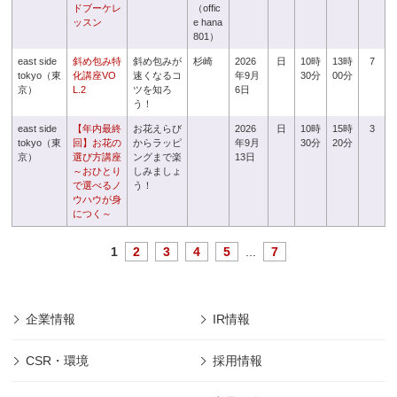
ドブーケレ
（offic
ッスン
e hana
801）
east side
斜め包み特
斜め包みが
杉崎
2026
日
10時
13時
7
tokyo（東
化講座VO
速くなるコ
年9月
30分
00分
京）
L.2
ツを知ろ
6日
う！
east side
【年内最終
お花えらび
2026
日
10時
15時
3
tokyo（東
回】お花の
からラッピ
年9月
30分
20分
京）
選び方講座
ングまで楽
13日
～おひとり
しみましょ
で選べるノ
う！
ウハウが身
につく～
1
2
3
4
5
...
7
企業情報
IR情報
CSR・環境
採用情報