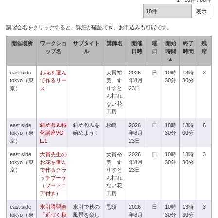
1
-
10
件 /
66
件
講習会名をクリックすると、詳細が確認でき、お申込みも可能です。
開催場所
ワークショ
サブタイト
講師名
開催
曜
開始
終了
残
ップ名
ル
日時
日
時間
時間
席
▲
east side
お花を選ん
大貫裕
2026
日
10時
13時
3
tokyo（東
で作るリー
美 す
年8月
30分
30分
京）
ス
りすと
23日
ん枯れ
ない花
工房
east side
斜め包み特
斜め包みを
杉崎
2026
日
10時
13時
6
tokyo（東
化講座VO
始めよう！
年8月
30分
00分
京）
L.1
23日
east side
大貫先生の
大貫裕
2026
日
10時
13時
3
tokyo（東
お花を選ん
美 す
年8月
30分
30分
京）
で作るクラ
りすと
23日
ッチブーケ
ん枯れ
（ブートニ
ない花
ア付き）
工房
east side
水引講習会
水引で秋の
黒須
2026
日
10時
13時
3
tokyo（東
「近づく秋
風景を楽し
年8月
30分
30分