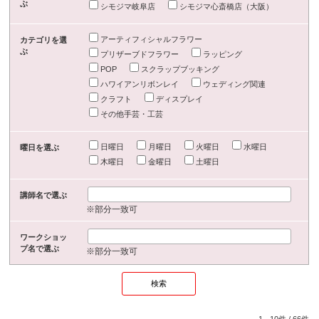
ぶ
シモジマ岐阜店
シモジマ心斎橋店（大阪）
アーティフィシャルフラワー
カテゴリを選
ぶ
プリザーブドフラワー
ラッピング
POP
スクラップブッキング
ハワイアンリボンレイ
ウェディング関連
クラフト
ディスプレイ
その他手芸・工芸
日曜日
月曜日
火曜日
水曜日
曜日を選ぶ
木曜日
金曜日
土曜日
講師名で選ぶ
※部分一致可
ワークショッ
プ名で選ぶ
※部分一致可