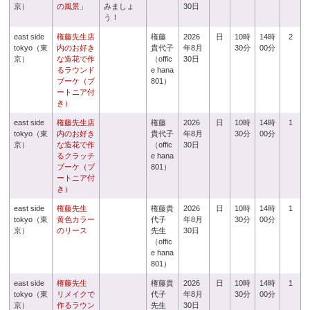
京）
の風景」
みましょ
30日
う！
east side
権藤先生店
権藤
2026
日
10時
14時
2
tokyo（東
内のお好き
貴代子
年8月
30分
00分
京）
な造花で作
（offic
30日
るラウンド
e hana
ブーケ（ブ
801）
ートニア付
き）
east side
権藤先生店
権藤
2026
日
10時
14時
1
tokyo（東
内のお好き
貴代子
年8月
30分
00分
京）
な造花で作
（offic
30日
るクラッチ
e hana
ブーケ（ブ
801）
ートニア付
き）
east side
権藤先生
権藤貴
2026
日
10時
14時
1
tokyo（東
黄色カラー
代子
年8月
30分
00分
京）
のリース
先生
30日
（offic
e hana
801）
east side
権藤先生
権藤貴
2026
日
10時
14時
1
tokyo（東
リメイクで
代子
年8月
30分
00分
京）
作るラウン
先生
30日