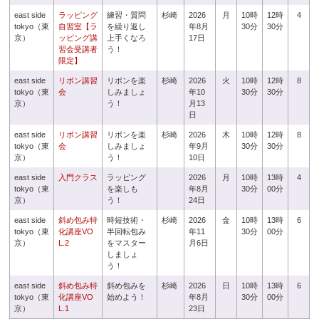
east side
ラッピング
練習・質問
杉崎
2026
月
10時
12時
4
tokyo（東
自習室【ラ
を繰り返し
年8月
30分
30分
京）
ッピング講
上手くなろ
17日
習会受講者
う！
限定】
east side
リボン講習
リボンを楽
杉崎
2026
火
10時
12時
8
tokyo（東
会
しみましょ
年10
30分
30分
京）
う！
月13
日
east side
リボン講習
リボンを楽
杉崎
2026
木
10時
12時
8
tokyo（東
会
しみましょ
年9月
30分
30分
京）
う！
10日
east side
入門クラス
ラッピング
2026
月
10時
13時
4
tokyo（東
を楽しも
年8月
30分
00分
京）
う！
24日
east side
斜め包み特
時短技術・
杉崎
2026
金
10時
13時
6
tokyo（東
化講座VO
半回転包み
年11
30分
00分
京）
L.2
をマスター
月6日
しましょ
う！
east side
斜め包み特
斜め包みを
杉崎
2026
日
10時
13時
6
tokyo（東
化講座VO
始めよう！
年8月
30分
00分
京）
L.1
23日