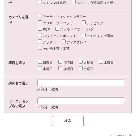
ぶ
シモジマ岐阜店
シモジマ心斎橋店（大阪）
アーティフィシャルフラワー
カテゴリを選
ぶ
プリザーブドフラワー
ラッピング
POP
スクラップブッキング
ハワイアンリボンレイ
ウェディング関連
クラフト
ディスプレイ
その他手芸・工芸
日曜日
月曜日
火曜日
水曜日
曜日を選ぶ
木曜日
金曜日
土曜日
講師名で選ぶ
※部分一致可
ワークショッ
プ名で選ぶ
※部分一致可