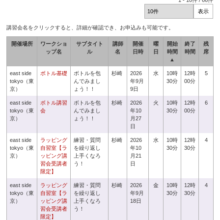
1
-
10
件 /
66
件
講習会名をクリックすると、詳細が確認でき、お申込みも可能です。
開催場所
ワークショ
サブタイト
講師
開催
曜
開始
終了
残
ップ名
ル
名
日時
日
時間
時間
席
▲
east side
ボトル基礎
ボトルを包
杉崎
2026
水
10時
12時
5
tokyo（東
んでみまし
年9月
30分
00分
京）
ょう！！
9日
east side
ボトル講習
ボトルを包
杉崎
2026
火
10時
12時
6
tokyo（東
会
んでみまし
年10
30分
00分
京）
ょう！！
月27
日
east side
ラッピング
練習・質問
杉崎
2026
水
10時
12時
4
tokyo（東
自習室【ラ
を繰り返し
年10
30分
30分
京）
ッピング講
上手くなろ
月21
習会受講者
う！
日
限定】
east side
ラッピング
練習・質問
杉崎
2026
金
10時
12時
4
tokyo（東
自習室【ラ
を繰り返し
年9月
30分
30分
京）
ッピング講
上手くなろ
18日
習会受講者
う！
限定】