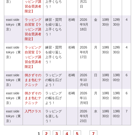
京）
ッピング講
上手くなろ
月21
習会受講者
う！
日
限定】
east side
ラッピング
練習・質問
杉崎
2026
金
10時
12時
4
tokyo（東
自習室【ラ
を繰り返し
年9月
30分
30分
京）
ッピング講
上手くなろ
18日
習会受講者
う！
限定】
east side
ラッピング
練習・質問
杉崎
2026
月
10時
12時
4
tokyo（東
自習室【ラ
を繰り返し
年8月
30分
30分
京）
ッピング講
上手くなろ
17日
習会受講者
う！
限定】
east side
倒さずその
ラッピング
杉崎
2026
日
10時
13時
6
tokyo（東
まま包むテ
の幅を広げ
年10
30分
00分
京）
クニック
よう！
月4日
east side
倒さずその
ラッピング
杉崎
2026
月
10時
13時
6
tokyo（東
まま包むテ
の幅を広げ
年11
30分
00分
京）
クニック
よう！
月9日
east side
入門クラス
ラッピング
2026
水
10時
13時
7
tokyo（東
を楽しも
年9月
30分
00分
京）
う！
23日
1
2
3
4
5
...
7