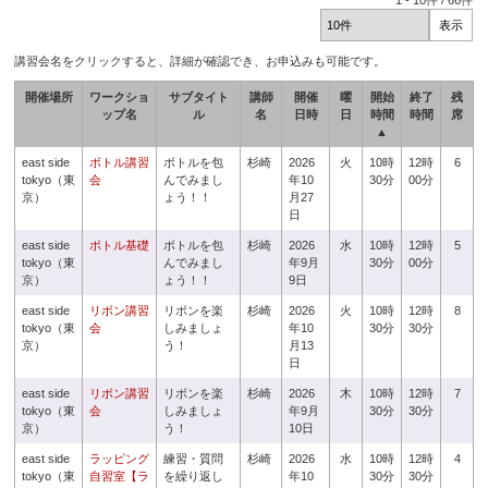
1
-
10
件 /
66
件
講習会名をクリックすると、詳細が確認でき、お申込みも可能です。
開催場所
ワークショ
サブタイト
講師
開催
曜
開始
終了
残
ップ名
ル
名
日時
日
時間
時間
席
▲
east side
ボトル講習
ボトルを包
杉崎
2026
火
10時
12時
6
tokyo（東
会
んでみまし
年10
30分
00分
京）
ょう！！
月27
日
east side
ボトル基礎
ボトルを包
杉崎
2026
水
10時
12時
5
tokyo（東
んでみまし
年9月
30分
00分
京）
ょう！！
9日
east side
リボン講習
リボンを楽
杉崎
2026
火
10時
12時
8
tokyo（東
会
しみましょ
年10
30分
30分
京）
う！
月13
日
east side
リボン講習
リボンを楽
杉崎
2026
木
10時
12時
7
tokyo（東
会
しみましょ
年9月
30分
30分
京）
う！
10日
east side
ラッピング
練習・質問
杉崎
2026
水
10時
12時
4
tokyo（東
自習室【ラ
を繰り返し
年10
30分
30分