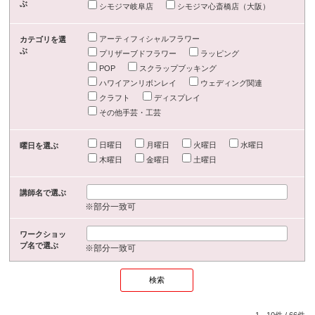
ぶ
シモジマ岐阜店
シモジマ心斎橋店（大阪）
アーティフィシャルフラワー
カテゴリを選
ぶ
プリザーブドフラワー
ラッピング
POP
スクラップブッキング
ハワイアンリボンレイ
ウェディング関連
クラフト
ディスプレイ
その他手芸・工芸
日曜日
月曜日
火曜日
水曜日
曜日を選ぶ
木曜日
金曜日
土曜日
講師名で選ぶ
※部分一致可
ワークショッ
プ名で選ぶ
※部分一致可