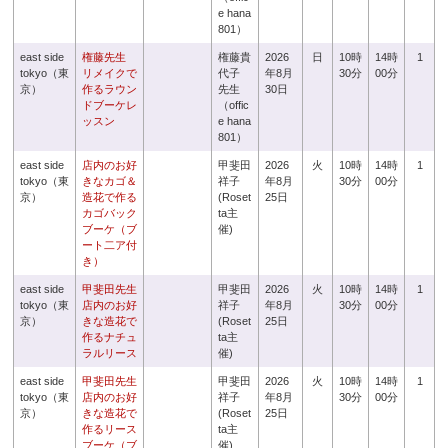
e hana
801）
east side
権藤先生
権藤貴
2026
日
10時
14時
1
tokyo（東
リメイクで
代子
年8月
30分
00分
京）
作るラウン
先生
30日
ドブーケレ
（offic
ッスン
e hana
801）
east side
店内のお好
甲斐田
2026
火
10時
14時
1
tokyo（東
きなカゴ＆
祥子
年8月
30分
00分
京）
造花で作る
(Roset
25日
カゴバック
ta主
ブーケ（ブ
催)
ート二ア付
き）
east side
甲斐田先生
甲斐田
2026
火
10時
14時
1
tokyo（東
店内のお好
祥子
年8月
30分
00分
京）
きな造花で
(Roset
25日
作るナチュ
ta主
ラルリース
催)
east side
甲斐田先生
甲斐田
2026
火
10時
14時
1
tokyo（東
店内のお好
祥子
年8月
30分
00分
京）
きな造花で
(Roset
25日
作るリース
ta主
ブーケ（ブ
催)