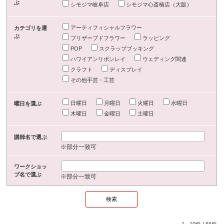
ぶ
シモジマ岐阜店
シモジマ心斎橋店（大阪）
アーティフィシャルフラワー
カテゴリを選
ぶ
プリザーブドフラワー
ラッピング
POP
スクラップブッキング
ハワイアンリボンレイ
ウェディング関連
クラフト
ディスプレイ
その他手芸・工芸
日曜日
月曜日
火曜日
水曜日
曜日を選ぶ
木曜日
金曜日
土曜日
講師名で選ぶ
※部分一致可
ワークショッ
プ名で選ぶ
※部分一致可