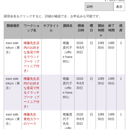
1
-
10
件 /
66
件
講習会名をクリックすると、詳細が確認でき、お申込みも可能です。
開催場所
ワークショ
サブタイト
講師名
開催
曜
開始
終了
残
ップ名
ル
日時
日
時間
時間
席
▲
east side
権藤先生店
権藤
2026
日
10時
14時
2
tokyo（東
内のお好き
貴代子
年8月
30分
00分
京）
な造花で作
（offic
30日
るラウンド
e hana
ブーケ（ブ
801）
ートニア付
き）
east side
権藤先生店
権藤
2026
日
10時
14時
1
tokyo（東
内のお好き
貴代子
年8月
30分
00分
京）
な造花で作
（offic
30日
るクラッチ
e hana
ブーケ（ブ
801）
ートニア付
き）
east side
権藤先生
権藤貴
2026
日
10時
14時
1
tokyo（東
黄色カラー
代子
年8月
30分
00分
京）
のリース
先生
30日
（offic