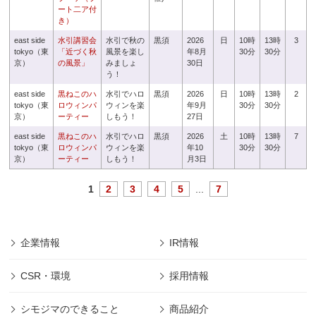
ート二ア付
き）
east side
水引講習会
水引で秋の
黒須
2026
日
10時
13時
3
tokyo（東
「近づく秋
風景を楽し
年8月
30分
30分
京）
の風景」
みましょ
30日
う！
east side
黒ねこのハ
水引でハロ
黒須
2026
日
10時
13時
2
tokyo（東
ロウィンパ
ウィンを楽
年9月
30分
30分
京）
ーティー
しもう！
27日
east side
黒ねこのハ
水引でハロ
黒須
2026
土
10時
13時
7
tokyo（東
ロウィンパ
ウィンを楽
年10
30分
30分
京）
ーティー
しもう！
月3日
1
2
3
4
5
...
7
企業情報
IR情報
CSR・環境
採用情報
シモジマのできること
商品紹介