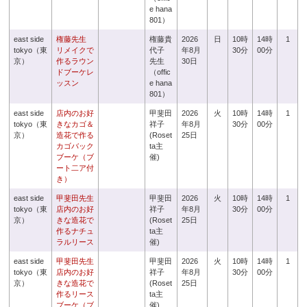
e hana
801）
east side
権藤先生
権藤貴
2026
日
10時
14時
1
tokyo（東
リメイクで
代子
年8月
30分
00分
京）
作るラウン
先生
30日
ドブーケレ
（offic
ッスン
e hana
801）
east side
店内のお好
甲斐田
2026
火
10時
14時
1
tokyo（東
きなカゴ＆
祥子
年8月
30分
00分
京）
造花で作る
(Roset
25日
カゴバック
ta主
ブーケ（ブ
催)
ート二ア付
き）
east side
甲斐田先生
甲斐田
2026
火
10時
14時
1
tokyo（東
店内のお好
祥子
年8月
30分
00分
京）
きな造花で
(Roset
25日
作るナチュ
ta主
ラルリース
催)
east side
甲斐田先生
甲斐田
2026
火
10時
14時
1
tokyo（東
店内のお好
祥子
年8月
30分
00分
京）
きな造花で
(Roset
25日
作るリース
ta主
ブーケ（ブ
催)