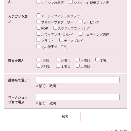
ぶ
シモジマ岐阜店
シモジマ心斎橋店（大阪）
アーティフィシャルフラワー
カテゴリを選
ぶ
プリザーブドフラワー
ラッピング
POP
スクラップブッキング
ハワイアンリボンレイ
ウェディング関連
クラフト
ディスプレイ
その他手芸・工芸
日曜日
月曜日
火曜日
水曜日
曜日を選ぶ
木曜日
金曜日
土曜日
講師名で選ぶ
※部分一致可
ワークショッ
プ名で選ぶ
※部分一致可