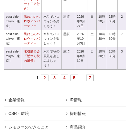
ート二ア付
き）
east side
黒ねこのハ
水引でハロ
黒須
2026
日
10時
13時
2
tokyo（東
ロウィンパ
ウィンを楽
年9月
30分
30分
京）
ーティー
しもう！
27日
east side
黒ねこのハ
水引でハロ
黒須
2026
土
10時
13時
7
tokyo（東
ロウィンパ
ウィンを楽
年10
30分
30分
京）
ーティー
しもう！
月3日
east side
水引講習会
水引で秋の
黒須
2026
日
10時
13時
3
tokyo（東
「近づく秋
風景を楽し
年8月
30分
30分
京）
の風景」
みましょ
30日
う！
1
2
3
4
5
...
7
企業情報
IR情報
CSR・環境
採用情報
シモジマのできること
商品紹介