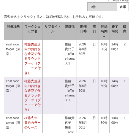
1
-
10
件 /
66
件
講習会名をクリックすると、詳細が確認でき、お申込みも可能です。
開催場所
ワークショ
サブタイト
講師名
開催
曜
開始
終了
残
ップ名
ル
日時
日
時間
時間
席
▲
east side
権藤先生店
権藤
2026
日
10時
14時
2
tokyo（東
内のお好き
貴代子
年8月
30分
00分
京）
な造花で作
（offic
30日
るラウンド
e hana
ブーケ（ブ
801）
ートニア付
き）
east side
権藤先生店
権藤
2026
日
10時
14時
1
tokyo（東
内のお好き
貴代子
年8月
30分
00分
京）
な造花で作
（offic
30日
るクラッチ
e hana
ブーケ（ブ
801）
ートニア付
き）
east side
権藤先生
権藤貴
2026
日
10時
14時
1
tokyo（東
黄色カラー
代子
年8月
30分
00分
京）
のリース
先生
30日
（offic