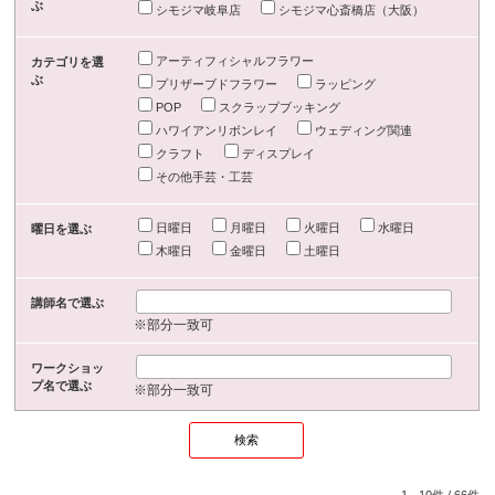
ぶ
シモジマ岐阜店
シモジマ心斎橋店（大阪）
アーティフィシャルフラワー
カテゴリを選
ぶ
プリザーブドフラワー
ラッピング
POP
スクラップブッキング
ハワイアンリボンレイ
ウェディング関連
クラフト
ディスプレイ
その他手芸・工芸
日曜日
月曜日
火曜日
水曜日
曜日を選ぶ
木曜日
金曜日
土曜日
講師名で選ぶ
※部分一致可
ワークショッ
プ名で選ぶ
※部分一致可