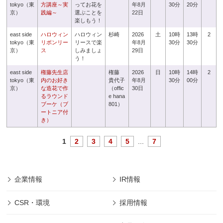
tokyo（東
方講座～実
ってお花を
年8月
30分
20分
京）
践編～
選ぶことを
22日
楽しもう！
east side
ハロウィン
ハロウィン
杉崎
2026
土
10時
13時
2
tokyo（東
リボンリー
リースで楽
年8月
30分
30分
京）
ス
しみましょ
29日
う！
east side
権藤先生店
権藤
2026
日
10時
14時
2
tokyo（東
内のお好き
貴代子
年8月
30分
00分
京）
な造花で作
（offic
30日
るラウンド
e hana
ブーケ（ブ
801）
ートニア付
き）
1
2
3
4
5
...
7
企業情報
IR情報
CSR・環境
採用情報