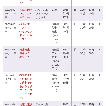
き）
east side
黒ねこのハ
水引でハロ
黒須
2026
日
10時
13時
1
tokyo（東
ロウィンパ
ウィンを楽
年9月
30分
30分
京）
ーティー
しもう！
27日
east side
権藤先生
権藤貴
2026
日
10時
14時
1
tokyo（東
リメイクで
代子
年8月
30分
00分
京）
作るラウン
先生
30日
ドブーケレ
（offic
ッスン
e hana
801）
east side
権藤先生
権藤貴
2026
日
10時
14時
1
tokyo（東
黄色カラー
代子
年8月
30分
00分
京）
のリース
先生
30日
（offic
e hana
801）
east side
権藤先生店
権藤
2026
日
10時
14時
1
tokyo（東
内のお好き
貴代子
年8月
30分
00分
京）
な造花で作
（offic
30日
るクラッチ
e hana
ブーケ（ブ
801）
ートニア付
き）
east side
お花の選び
テーマに沿
2026
土
10時
15時
2