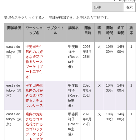
1
-
10
件 /
66
件
講習会名をクリックすると、詳細が確認でき、お申込みも可能です。
開催場所
ワークショ
サブタイト
講師名
開催
曜
開始
終了
残
ップ名
ル
日時
日
時間
時間
席
▲
east side
甲斐田先生
甲斐田
2026
火
10時
14時
1
tokyo（東
店内のお好
祥子
年8月
30分
00分
京）
きな造花で
(Roset
25日
作るリース
ta主
ブーケ（ブ
催)
ート二ア付
き）
east side
甲斐田先生
甲斐田
2026
火
10時
14時
1
tokyo（東
店内のお好
祥子
年8月
30分
00分
京）
きな造花で
(Roset
25日
作るナチュ
ta主
ラルリース
催)
east side
店内のお好
甲斐田
2026
火
10時
14時
1
tokyo（東
きなカゴ＆
祥子
年8月
30分
00分
京）
造花で作る
(Roset
25日
カゴバック
ta主
ブーケ（ブ
催)
ート二ア付