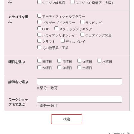
ぶ
シモジマ岐阜店
シモジマ心斎橋店（大阪）
アーティフィシャルフラワー
カテゴリを選
ぶ
プリザーブドフラワー
ラッピング
POP
スクラップブッキング
ハワイアンリボンレイ
ウェディング関連
クラフト
ディスプレイ
その他手芸・工芸
日曜日
月曜日
火曜日
水曜日
曜日を選ぶ
木曜日
金曜日
土曜日
講師名で選ぶ
※部分一致可
ワークショッ
プ名で選ぶ
※部分一致可