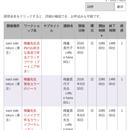
1
-
10
件 /
66
件
講習会名をクリックすると、詳細が確認でき、お申込みも可能です。
開催場所
ワークショ
サブタイト
講師名
開催
曜
開始
終了
残
ップ名
ル
日時
日
時間
時間
席
▲
east side
権藤先生店
権藤
2026
日
10時
14時
1
tokyo（東
内のお好き
貴代子
年8月
30分
00分
京）
な造花で作
（offic
30日
るクラッチ
e hana
ブーケ（ブ
801）
ートニア付
き）
east side
権藤先生
権藤貴
2026
日
10時
14時
1
tokyo（東
黄色カラー
代子
年8月
30分
00分
京）
のリース
先生
30日
（offic
e hana
801）
east side
権藤先生
権藤貴
2026
日
10時
14時
1
tokyo（東
リメイクで
代子
年8月
30分
00分
京）
作るラウン
先生
30日
ドブーケレ
（offic
ッスン
e hana