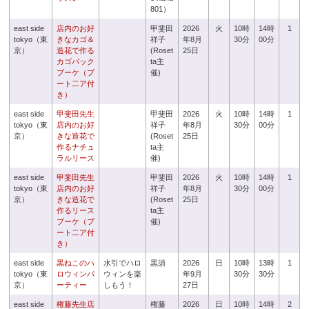
801）
east side
店内のお好
甲斐田
2026
火
10時
14時
1
tokyo（東
きなカゴ＆
祥子
年8月
30分
00分
京）
造花で作る
(Roset
25日
カゴバック
ta主
ブーケ（ブ
催)
ート二ア付
き）
east side
甲斐田先生
甲斐田
2026
火
10時
14時
1
tokyo（東
店内のお好
祥子
年8月
30分
00分
京）
きな造花で
(Roset
25日
作るナチュ
ta主
ラルリース
催)
east side
甲斐田先生
甲斐田
2026
火
10時
14時
1
tokyo（東
店内のお好
祥子
年8月
30分
00分
京）
きな造花で
(Roset
25日
作るリース
ta主
ブーケ（ブ
催)
ート二ア付
き）
east side
黒ねこのハ
水引でハロ
黒須
2026
日
10時
13時
1
tokyo（東
ロウィンパ
ウィンを楽
年9月
30分
30分
京）
ーティー
しもう！
27日
east side
権藤先生店
権藤
2026
日
10時
14時
2