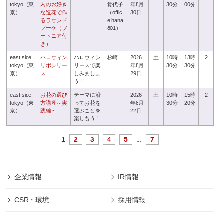
tokyo（東
内のお好き
貴代子
年8月
30分
00分
京）
な造花で作
（offic
30日
るラウンド
e hana
ブーケ（ブ
801）
ートニア付
き）
east side
ハロウィン
ハロウィン
杉崎
2026
土
10時
13時
2
tokyo（東
リボンリー
リースで楽
年8月
30分
30分
京）
ス
しみましょ
29日
う！
east side
お花の選び
テーマに沿
2026
土
10時
15時
2
tokyo（東
方講座～実
ってお花を
年8月
30分
20分
京）
践編～
選ぶことを
22日
楽しもう！
1
2
3
4
5
...
7
企業情報
IR情報
CSR・環境
採用情報