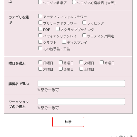
ぶ
シモジマ岐阜店
シモジマ心斎橋店（大阪）
アーティフィシャルフラワー
カテゴリを選
ぶ
プリザーブドフラワー
ラッピング
POP
スクラップブッキング
ハワイアンリボンレイ
ウェディング関連
クラフト
ディスプレイ
その他手芸・工芸
日曜日
月曜日
火曜日
水曜日
曜日を選ぶ
木曜日
金曜日
土曜日
講師名で選ぶ
※部分一致可
ワークショッ
プ名で選ぶ
※部分一致可