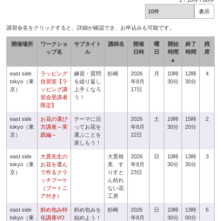
1
-
10
件 /
66
件
講習会名をクリックすると、詳細が確認でき、お申込みも可能です。
開催場所
ワークショ
サブタイト
講師名
開催
曜
開始
終了
残
ップ名
ル
日時
日
時間
時間
席
▲
east side
ラッピング
練習・質問
杉崎
2026
月
10時
12時
4
tokyo（東
自習室【ラ
を繰り返し
年8月
30分
30分
京）
ッピング講
上手くなろ
17日
習会受講者
う！
限定】
east side
お花の選び
テーマに沿
2026
土
10時
15時
2
tokyo（東
方講座～実
ってお花を
年8月
30分
20分
京）
践編～
選ぶことを
22日
楽しもう！
east side
大貫先生の
大貫裕
2026
日
10時
13時
3
tokyo（東
お花を選ん
美 す
年8月
30分
30分
京）
で作るクラ
りすと
23日
ッチブーケ
ん枯れ
（ブートニ
ない花
ア付き）
工房
east side
斜め包み特
斜め包みを
杉崎
2026
日
10時
13時
6
tokyo（東
化講座VO
始めよう！
年8月
30分
00分