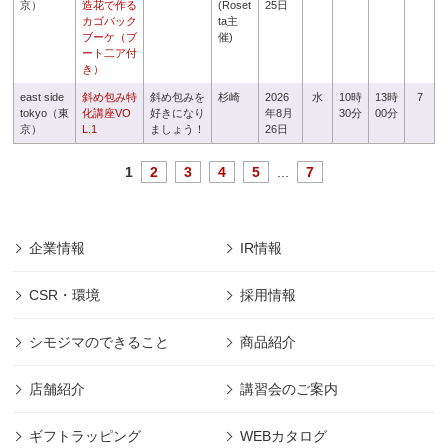
京）
造花で作る
(Roset
25日
カゴバック
ta主
ブーケ（ブ
催)
ート二ア付
き）
east side
斜め包み特
斜め包みを
杉崎
2026
水
10時
13時
7
tokyo（東
化講座VO
好きになり
年8月
30分
00分
京）
L.1
ましょう！
26日
1
2
3
4
5
...
7
企業情報
IR情報
CSR・環境
採用情報
シモジマのできること
商品紹介
店舗紹介
講習会のご案内
ギフトラッピング
WEBカタログ