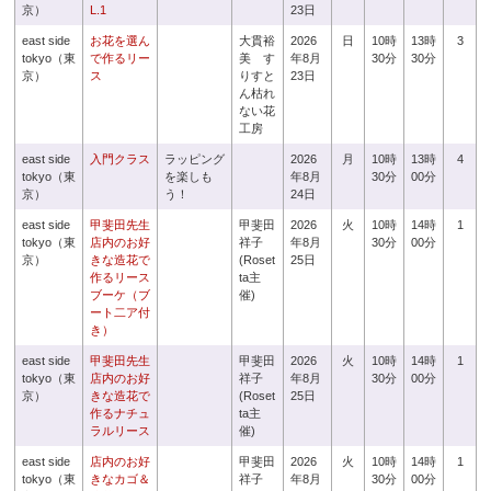
京）
L.1
23日
east side
お花を選ん
大貫裕
2026
日
10時
13時
3
tokyo（東
で作るリー
美 す
年8月
30分
30分
京）
ス
りすと
23日
ん枯れ
ない花
工房
east side
入門クラス
ラッピング
2026
月
10時
13時
4
tokyo（東
を楽しも
年8月
30分
00分
京）
う！
24日
east side
甲斐田先生
甲斐田
2026
火
10時
14時
1
tokyo（東
店内のお好
祥子
年8月
30分
00分
京）
きな造花で
(Roset
25日
作るリース
ta主
ブーケ（ブ
催)
ート二ア付
き）
east side
甲斐田先生
甲斐田
2026
火
10時
14時
1
tokyo（東
店内のお好
祥子
年8月
30分
00分
京）
きな造花で
(Roset
25日
作るナチュ
ta主
ラルリース
催)
east side
店内のお好
甲斐田
2026
火
10時
14時
1
tokyo（東
きなカゴ＆
祥子
年8月
30分
00分