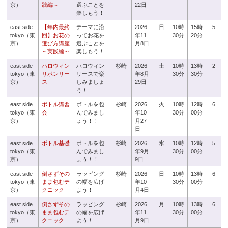
京）
践編～
選ぶことを
22日
楽しもう！
east side
【年内最終
テーマに沿
2026
日
10時
15時
5
tokyo（東
回】お花の
ってお花を
年11
30分
20分
京）
選び方講座
選ぶことを
月8日
～実践編～
楽しもう！
east side
ハロウィン
ハロウィン
杉崎
2026
土
10時
13時
2
tokyo（東
リボンリー
リースで楽
年8月
30分
30分
京）
ス
しみましょ
29日
う！
east side
ボトル講習
ボトルを包
杉崎
2026
火
10時
12時
6
tokyo（東
会
んでみまし
年10
30分
00分
京）
ょう！！
月27
日
east side
ボトル基礎
ボトルを包
杉崎
2026
水
10時
12時
5
tokyo（東
んでみまし
年9月
30分
00分
京）
ょう！！
9日
east side
倒さずその
ラッピング
杉崎
2026
日
10時
13時
6
tokyo（東
まま包むテ
の幅を広げ
年10
30分
00分
京）
クニック
よう！
月4日
east side
倒さずその
ラッピング
杉崎
2026
月
10時
13時
6
tokyo（東
まま包むテ
の幅を広げ
年11
30分
00分
京）
クニック
よう！
月9日