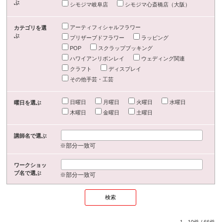
ぶ
シモジマ岐阜店
シモジマ心斎橋店（大阪）
アーティフィシャルフラワー
カテゴリを選
ぶ
プリザーブドフラワー
ラッピング
POP
スクラップブッキング
ハワイアンリボンレイ
ウェディング関連
クラフト
ディスプレイ
その他手芸・工芸
日曜日
月曜日
火曜日
水曜日
曜日を選ぶ
木曜日
金曜日
土曜日
講師名で選ぶ
※部分一致可
ワークショッ
プ名で選ぶ
※部分一致可