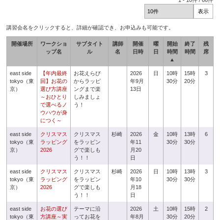
1
-
10
件 /
66
件
講習会名をクリックすると、詳細が確認でき、お申込みも可能です。
開催場所
ワークショ
サブタイト
講師
開催
曜
開始
終了
残
ップ名
ル
名
日時
日
時間
時間
席
▲
east side
【年内最終
お花えらび
2026
日
10時
15時
3
tokyo（東
回】お花の
からラッピ
年9月
30分
20分
京）
選び方講座
ングまで楽
13日
～おひとり
しみましょ
で選べるノ
う！
ウハウが身
につく～
east side
クリスマス
クリスマス
杉崎
2026
金
10時
13時
6
tokyo（東
ラッピング
をラッピン
年11
30分
30分
京）
2026
グで楽しも
月20
う！！
日
east side
クリスマス
クリスマス
杉崎
2026
日
10時
13時
3
tokyo（東
ラッピング
をラッピン
年10
30分
30分
京）
2026
グで楽しも
月18
う！！
日
east side
お花の選び
テーマに沿
2026
土
10時
15時
2
tokyo（東
方講座～実
ってお花を
年8月
30分
20分