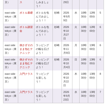
京）
ス
しみましょ
29日
う！
east side
ボトル基礎
ボトルを包
杉崎
2026
水
10時
12時
5
tokyo（東
んでみまし
年9月
30分
00分
京）
ょう！！
9日
east side
ボトル講習
ボトルを包
杉崎
2026
火
10時
12時
6
tokyo（東
会
んでみまし
年10
30分
00分
京）
ょう！！
月27
日
east side
倒さずその
ラッピング
杉崎
2026
月
10時
13時
6
tokyo（東
まま包むテ
の幅を広げ
年11
30分
00分
京）
クニック
よう！
月9日
east side
倒さずその
ラッピング
杉崎
2026
日
10時
13時
6
tokyo（東
まま包むテ
の幅を広げ
年10
30分
00分
京）
クニック
よう！
月4日
east side
入門クラス
ラッピング
2026
木
10時
13時
8
tokyo（東
を楽しも
年10
30分
00分
京）
う！
月22
日
east side
入門クラス
ラッピング
2026
水
10時
13時
7
tokyo（東
を楽しも
年9月
30分
00分
京）
う！
23日