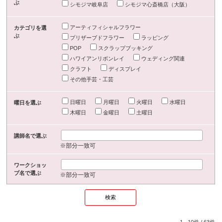
ぶ
シモジマ岐阜店
シモジマ心斎橋店（大阪）
アーティフィシャルフラワー
カテゴリを選
ぶ
プリザーブドフラワー
ラッピング
POP
スクラップブッキング
ハワイアンリボンレイ
ウェディング関連
クラフト
ディスプレイ
その他手芸・工芸
日曜日
月曜日
火曜日
水曜日
曜日を選ぶ
木曜日
金曜日
土曜日
講師名で選ぶ
※部分一致可
ワークショッ
プ名で選ぶ
※部分一致可