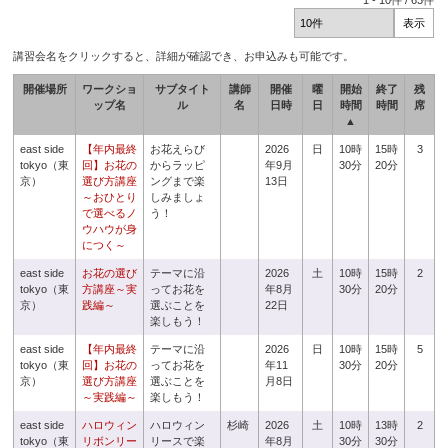
1
-
10
件 /
63
件
講習会名をクリックすると、詳細が確認でき、お申込みも可能です。
開催場所
ワークショ
サブタイト
講師
開催
曜
開始
終了
残
ップ名
ル
名
日時
日
時間
時間
席
▲
east side
【年内最終
お花えらび
2026
日
10時
15時
3
tokyo（東
回】お花の
からラッピ
年9月
30分
20分
京）
選び方講座
ングまで楽
13日
～おひとり
しみましょ
で選べるノ
う！
ウハウが身
につく～
east side
お花の選び
テーマに沿
2026
土
10時
15時
2
tokyo（東
方講座～実
ってお花を
年8月
30分
20分
京）
践編～
選ぶことを
22日
楽しもう！
east side
【年内最終
テーマに沿
2026
日
10時
15時
5
tokyo（東
回】お花の
ってお花を
年11
30分
20分
京）
選び方講座
選ぶことを
月8日
～実践編～
楽しもう！
east side
ハロウィン
ハロウィン
杉崎
2026
土
10時
13時
2
tokyo（東
リボンリー
リースで楽
年8月
30分
30分