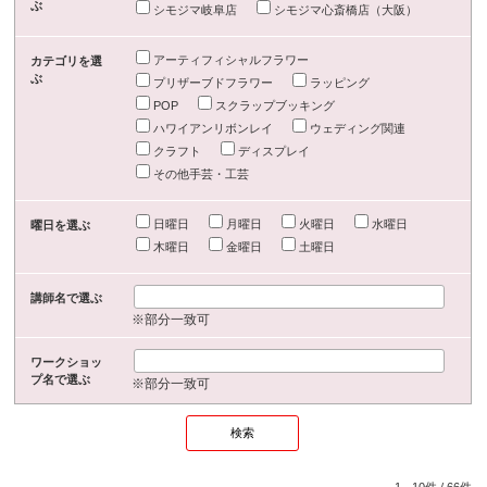
ぶ
シモジマ岐阜店
シモジマ心斎橋店（大阪）
アーティフィシャルフラワー
カテゴリを選
ぶ
プリザーブドフラワー
ラッピング
POP
スクラップブッキング
ハワイアンリボンレイ
ウェディング関連
クラフト
ディスプレイ
その他手芸・工芸
日曜日
月曜日
火曜日
水曜日
曜日を選ぶ
木曜日
金曜日
土曜日
講師名で選ぶ
※部分一致可
ワークショッ
プ名で選ぶ
※部分一致可