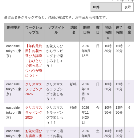
1
-
10
件 /
66
件
講習会名をクリックすると、詳細が確認でき、お申込みも可能です。
開催場所
ワークショ
サブタイト
講師
開催
曜
開始
終了
残
ップ名
ル
名
日時
日
時間
時間
席
▲
east side
【年内最終
お花えらび
2026
日
10時
15時
3
tokyo（東
回】お花の
からラッピ
年9月
30分
20分
京）
選び方講座
ングまで楽
13日
～おひとり
しみましょ
で選べるノ
う！
ウハウが身
につく～
east side
クリスマス
クリスマス
杉崎
2026
日
10時
13時
3
tokyo（東
ラッピング
をラッピン
年10
30分
30分
京）
2026
グで楽しも
月18
う！！
日
east side
クリスマス
クリスマス
杉崎
2026
金
10時
13時
6
tokyo（東
ラッピング
をラッピン
年11
30分
30分
京）
2026
グで楽しも
月20
う！！
日
east side
お花の選び
テーマに沿
2026
土
10時
15時
2
tokyo（東
方講座～実
ってお花を
年8月
30分
20分