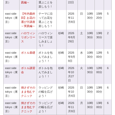
京）
践編～
選ぶことを
22日
楽しもう！
east side
【年内最終
テーマに沿
2026
日
10時
15時
5
tokyo（東
回】お花の
ってお花を
年11
30分
20分
京）
選び方講座
選ぶことを
月8日
～実践編～
楽しもう！
east side
ハロウィン
ハロウィン
杉崎
2026
土
10時
13時
2
tokyo（東
リボンリー
リースで楽
年8月
30分
30分
京）
ス
しみましょ
29日
う！
east side
ボトル基礎
ボトルを包
杉崎
2026
水
10時
12時
5
tokyo（東
んでみまし
年9月
30分
00分
京）
ょう！！
9日
east side
ボトル講習
ボトルを包
杉崎
2026
火
10時
12時
6
tokyo（東
会
んでみまし
年10
30分
00分
京）
ょう！！
月27
日
east side
倒さずその
ラッピング
杉崎
2026
日
10時
13時
6
tokyo（東
まま包むテ
の幅を広げ
年10
30分
00分
京）
クニック
よう！
月4日
east side
倒さずその
ラッピング
杉崎
2026
月
10時
13時
6
tokyo（東
まま包むテ
の幅を広げ
年11
30分
00分
京）
クニック
よう！
月9日