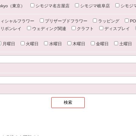
e tokyo（東京）
シモジマ名古屋店
シモジマ岐阜店
シモジ
ィシャルフラワー
プリザーブドフラワー
ラッピング
PO
リボンレイ
ウェディング関連
クラフト
ディスプレイ
月曜日
火曜日
水曜日
木曜日
金曜日
土曜日