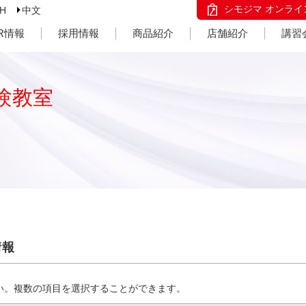
シモジマ オンライ
SH
中文
IR情報
採用情報
商品紹介
店舗紹介
講習
験教室
情報
い。複数の項目を選択することができます。