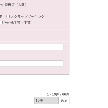
マ心斎橋店（大阪）
P
スクラップブッキング
その他手芸・工芸
1
-
10
件 /
66
件