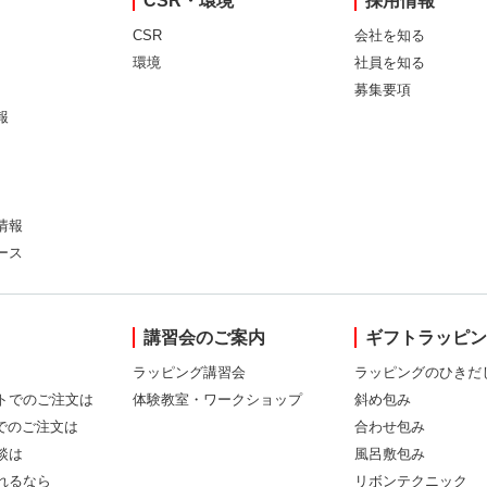
CSR・環境
採用情報
CSR
会社を知る
環境
社員を知る
募集要項
報
情報
ース
講習会のご案内
ギフトラッピ
ラッピング講習会
ラッピングのひきだ
トでのご注文は
体験教室・ワークショップ
斜め包み
Xでのご注文は
合わせ包み
談は
風呂敷包み
れるなら
リボンテクニック