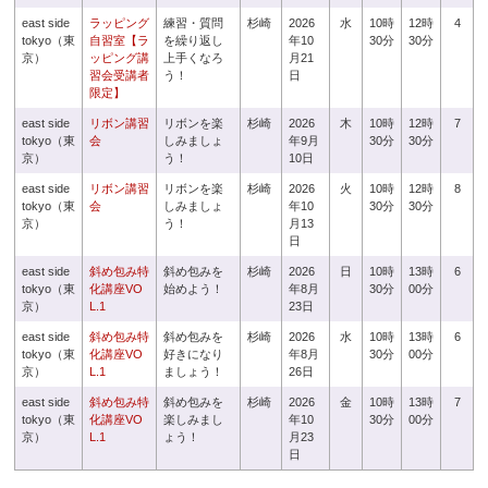
east side
ラッピング
練習・質問
杉崎
2026
水
10時
12時
4
tokyo（東
自習室【ラ
を繰り返し
年10
30分
30分
京）
ッピング講
上手くなろ
月21
習会受講者
う！
日
限定】
east side
リボン講習
リボンを楽
杉崎
2026
木
10時
12時
7
tokyo（東
会
しみましょ
年9月
30分
30分
京）
う！
10日
east side
リボン講習
リボンを楽
杉崎
2026
火
10時
12時
8
tokyo（東
会
しみましょ
年10
30分
30分
京）
う！
月13
日
east side
斜め包み特
斜め包みを
杉崎
2026
日
10時
13時
6
tokyo（東
化講座VO
始めよう！
年8月
30分
00分
京）
L.1
23日
east side
斜め包み特
斜め包みを
杉崎
2026
水
10時
13時
6
tokyo（東
化講座VO
好きになり
年8月
30分
00分
京）
L.1
ましょう！
26日
east side
斜め包み特
斜め包みを
杉崎
2026
金
10時
13時
7
tokyo（東
化講座VO
楽しみまし
年10
30分
00分
京）
L.1
ょう！
月23
日