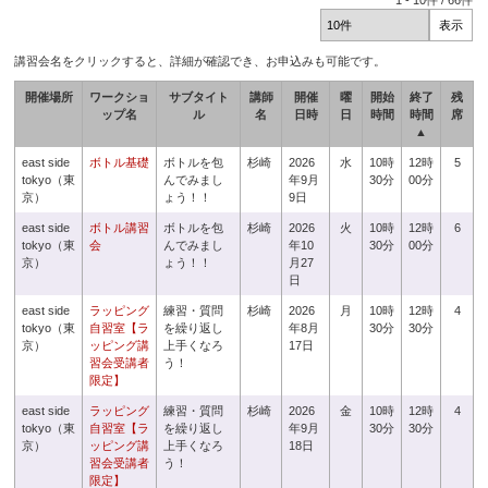
1
-
10
件 /
66
件
講習会名をクリックすると、詳細が確認でき、お申込みも可能です。
開催場所
ワークショ
サブタイト
講師
開催
曜
開始
終了
残
ップ名
ル
名
日時
日
時間
時間
席
▲
east side
ボトル基礎
ボトルを包
杉崎
2026
水
10時
12時
5
tokyo（東
んでみまし
年9月
30分
00分
京）
ょう！！
9日
east side
ボトル講習
ボトルを包
杉崎
2026
火
10時
12時
6
tokyo（東
会
んでみまし
年10
30分
00分
京）
ょう！！
月27
日
east side
ラッピング
練習・質問
杉崎
2026
月
10時
12時
4
tokyo（東
自習室【ラ
を繰り返し
年8月
30分
30分
京）
ッピング講
上手くなろ
17日
習会受講者
う！
限定】
east side
ラッピング
練習・質問
杉崎
2026
金
10時
12時
4
tokyo（東
自習室【ラ
を繰り返し
年9月
30分
30分
京）
ッピング講
上手くなろ
18日
習会受講者
う！
限定】