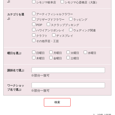
ぶ
シモジマ岐阜店
シモジマ心斎橋店（大阪）
アーティフィシャルフラワー
カテゴリを選
ぶ
プリザーブドフラワー
ラッピング
POP
スクラップブッキング
ハワイアンリボンレイ
ウェディング関連
クラフト
ディスプレイ
その他手芸・工芸
日曜日
月曜日
火曜日
水曜日
曜日を選ぶ
木曜日
金曜日
土曜日
講師名で選ぶ
※部分一致可
ワークショッ
プ名で選ぶ
※部分一致可