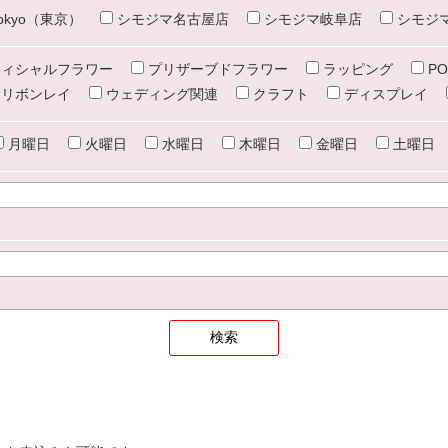
e tokyo（東京）
シモジマ名古屋店
シモジマ岐阜店
シモジ
ィシャルフラワー
プリザーブドフラワー
ラッピング
PO
リボンレイ
ウェディング関連
クラフト
ディスプレイ
月曜日
火曜日
水曜日
木曜日
金曜日
土曜日