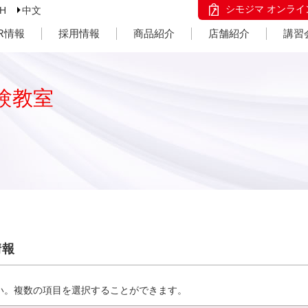
シモジマ オンライ
SH
中文
IR情報
採用情報
商品紹介
店舗紹介
講習
験教室
情報
い。複数の項目を選択することができます。