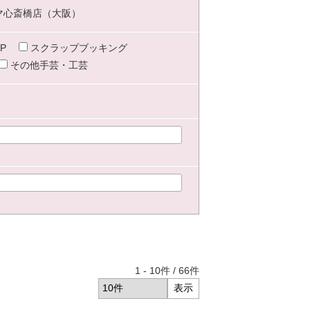
マ心斎橋店（大阪）
P
スクラップブッキング
その他手芸・工芸
1
-
10
件 /
66
件