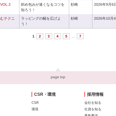
OL.2
斜め包みが速くなるコツを
杉崎
2026年9月6
知ろう！
包むテクニ
ラッピングの幅を広げよ
杉崎
2026年10月
う！
1
2
3
4
5
...
7
page top
CSR・環境
採用情報
CSR
会社を知る
環境
社員を知る
募集要項