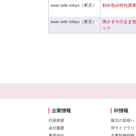
east side tokyo（東京）
斜め包み特化講座V
east side tokyo（東京）
倒さずそのまま
ック
企業情報
IR情報
代表挨拶
株主の皆様へ
会社概要
IRライブラリ
事業紹介
主要財務指標