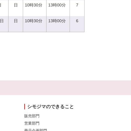
日
日
10時30分
13時00分
7
4日
日
10時30分
13時00分
6
シモジマのできること
販売部門
営業部門
商品企画部門