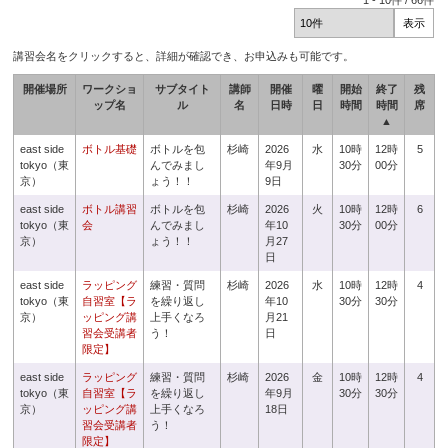
1
-
10
件 /
66
件
講習会名をクリックすると、詳細が確認でき、お申込みも可能です。
開催場所
ワークショ
サブタイト
講師
開催
曜
開始
終了
残
ップ名
ル
名
日時
日
時間
時間
席
▲
east side
ボトル基礎
ボトルを包
杉崎
2026
水
10時
12時
5
tokyo（東
んでみまし
年9月
30分
00分
京）
ょう！！
9日
east side
ボトル講習
ボトルを包
杉崎
2026
火
10時
12時
6
tokyo（東
会
んでみまし
年10
30分
00分
京）
ょう！！
月27
日
east side
ラッピング
練習・質問
杉崎
2026
水
10時
12時
4
tokyo（東
自習室【ラ
を繰り返し
年10
30分
30分
京）
ッピング講
上手くなろ
月21
習会受講者
う！
日
限定】
east side
ラッピング
練習・質問
杉崎
2026
金
10時
12時
4
tokyo（東
自習室【ラ
を繰り返し
年9月
30分
30分
京）
ッピング講
上手くなろ
18日
習会受講者
う！
限定】