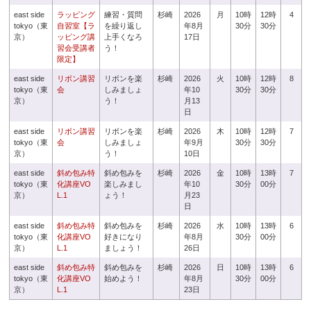
east side
ラッピング
練習・質問
杉崎
2026
月
10時
12時
4
tokyo（東
自習室【ラ
を繰り返し
年8月
30分
30分
京）
ッピング講
上手くなろ
17日
習会受講者
う！
限定】
east side
リボン講習
リボンを楽
杉崎
2026
火
10時
12時
8
tokyo（東
会
しみましょ
年10
30分
30分
京）
う！
月13
日
east side
リボン講習
リボンを楽
杉崎
2026
木
10時
12時
7
tokyo（東
会
しみましょ
年9月
30分
30分
京）
う！
10日
east side
斜め包み特
斜め包みを
杉崎
2026
金
10時
13時
7
tokyo（東
化講座VO
楽しみまし
年10
30分
00分
京）
L.1
ょう！
月23
日
east side
斜め包み特
斜め包みを
杉崎
2026
水
10時
13時
6
tokyo（東
化講座VO
好きになり
年8月
30分
00分
京）
L.1
ましょう！
26日
east side
斜め包み特
斜め包みを
杉崎
2026
日
10時
13時
6
tokyo（東
化講座VO
始めよう！
年8月
30分
00分
京）
L.1
23日