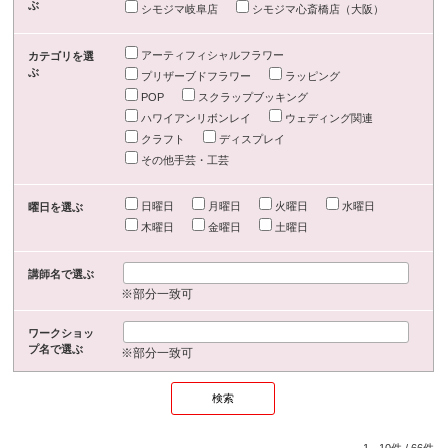
ぶ
シモジマ岐阜店
シモジマ心斎橋店（大阪）
アーティフィシャルフラワー
カテゴリを選
ぶ
プリザーブドフラワー
ラッピング
POP
スクラップブッキング
ハワイアンリボンレイ
ウェディング関連
クラフト
ディスプレイ
その他手芸・工芸
日曜日
月曜日
火曜日
水曜日
曜日を選ぶ
木曜日
金曜日
土曜日
講師名で選ぶ
※部分一致可
ワークショッ
プ名で選ぶ
※部分一致可