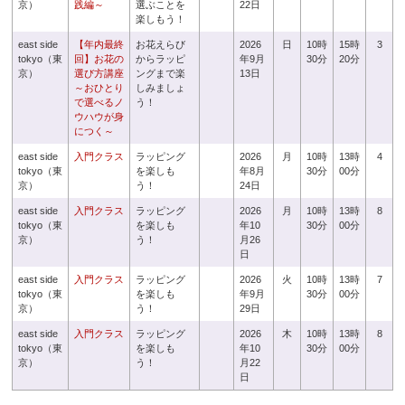
京）
践編～
選ぶことを
22日
楽しもう！
east side
【年内最終
お花えらび
2026
日
10時
15時
3
tokyo（東
回】お花の
からラッピ
年9月
30分
20分
京）
選び方講座
ングまで楽
13日
～おひとり
しみましょ
で選べるノ
う！
ウハウが身
につく～
east side
入門クラス
ラッピング
2026
月
10時
13時
4
tokyo（東
を楽しも
年8月
30分
00分
京）
う！
24日
east side
入門クラス
ラッピング
2026
月
10時
13時
8
tokyo（東
を楽しも
年10
30分
00分
京）
う！
月26
日
east side
入門クラス
ラッピング
2026
火
10時
13時
7
tokyo（東
を楽しも
年9月
30分
00分
京）
う！
29日
east side
入門クラス
ラッピング
2026
木
10時
13時
8
tokyo（東
を楽しも
年10
30分
00分
京）
う！
月22
日