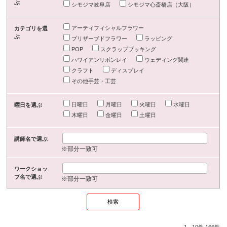
ぶ
シモジマ岐阜店
シモジマ心斎橋店（大阪）
アーティフィシャルフラワー
カテゴリを選
ぶ
プリザーブドフラワー
ラッピング
POP
スクラップブッキング
ハワイアンリボンレイ
ウェディング関連
クラフト
ディスプレイ
その他手芸・工芸
日曜日
月曜日
火曜日
水曜日
曜日を選ぶ
木曜日
金曜日
土曜日
講師名で選ぶ
※部分一致可
ワークショッ
プ名で選ぶ
※部分一致可