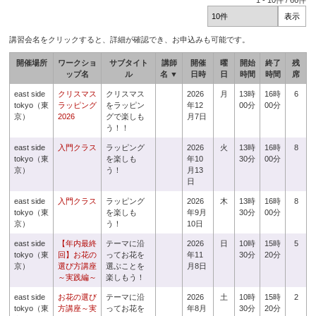
1
-
10
件 /
66
件
講習会名をクリックすると、詳細が確認でき、お申込みも可能です。
開催場所
ワークショ
サブタイト
講師
開催
曜
開始
終了
残
ップ名
ル
名 ▼
日時
日
時間
時間
席
east side
クリスマス
クリスマス
2026
月
13時
16時
6
tokyo（東
ラッピング
をラッピン
年12
00分
00分
京）
2026
グで楽しも
月7日
う！！
east side
入門クラス
ラッピング
2026
火
13時
16時
8
tokyo（東
を楽しも
年10
30分
00分
京）
う！
月13
日
east side
入門クラス
ラッピング
2026
木
13時
16時
8
tokyo（東
を楽しも
年9月
30分
00分
京）
う！
10日
east side
【年内最終
テーマに沿
2026
日
10時
15時
5
tokyo（東
回】お花の
ってお花を
年11
30分
20分
京）
選び方講座
選ぶことを
月8日
～実践編～
楽しもう！
east side
お花の選び
テーマに沿
2026
土
10時
15時
2
tokyo（東
方講座～実
ってお花を
年8月
30分
20分