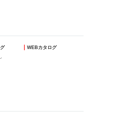
ング
WEBカタログ
し