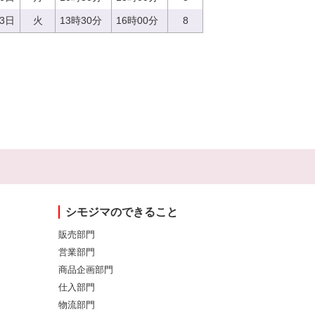
13日
火
13時30分
16時00分
8
シモジマのできること
販売部門
営業部門
商品企画部門
仕入部門
物流部門