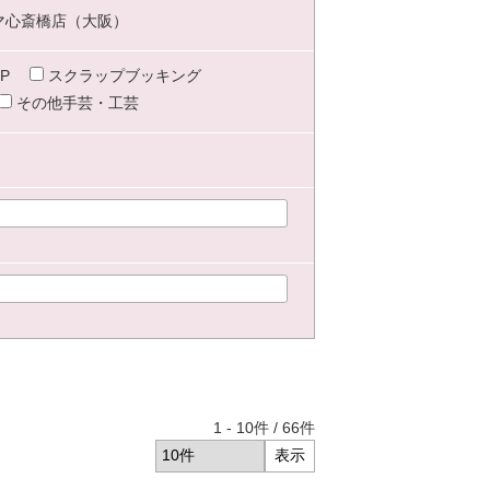
マ心斎橋店（大阪）
P
スクラップブッキング
その他手芸・工芸
1
-
10
件 /
66
件