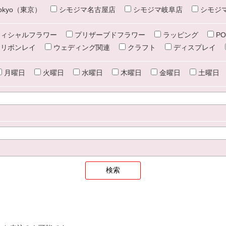
e tokyo（東京）
シモジマ名古屋店
シモジマ岐阜店
シモジ
ィシャルフラワー
プリザーブドフラワー
ラッピング
PO
リボンレイ
ウェディング関連
クラフト
ディスプレイ
月曜日
火曜日
水曜日
木曜日
金曜日
土曜日