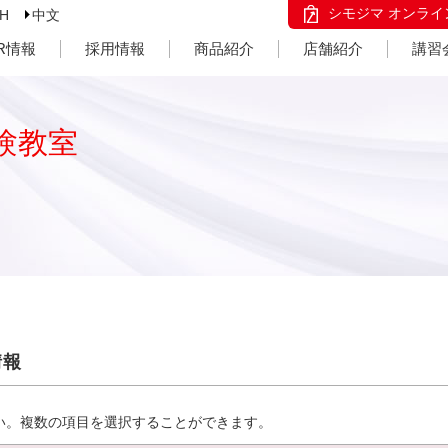
シモジマ オンライ
SH
中文
IR情報
採用情報
商品紹介
店舗紹介
講習
験教室
情報
い。複数の項目を選択することができます。