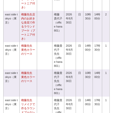
ートニア付
き）
east side t
権藤先生店
権藤
2026
日
10時
14時
2
okyo（東
内のお好き
貴代子
年8月
30分
00分
京）
な造花で作
（offic
30日
るラウンド
e hana
ブーケ（ブ
801）
ートニア付
き）
east side t
権藤先生
権藤貴
2026
日
14時
17時
1
okyo（東
黄色カラー
代子
年8月
00分
30分
京）
のリース
先生
30日
（offic
e hana
801）
east side t
権藤先生
権藤貴
2026
日
10時
14時
1
okyo（東
黄色カラー
代子
年8月
30分
00分
京）
のリース
先生
30日
（offic
e hana
801）
east side t
権藤先生
権藤貴
2026
日
14時
17時
1
okyo（東
リメイクで
代子
年8月
00分
30分
京）
作るラウン
先生
30日
ドブーケレ
（offic