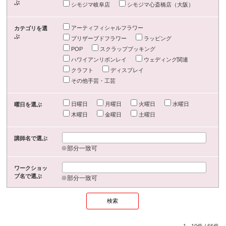
ぶ
シモジマ岐阜店
シモジマ心斎橋店（大阪）
アーティフィシャルフラワー
カテゴリを選
ぶ
プリザーブドフラワー
ラッピング
POP
スクラップブッキング
ハワイアンリボンレイ
ウェディング関連
クラフト
ディスプレイ
その他手芸・工芸
日曜日
月曜日
火曜日
水曜日
曜日を選ぶ
木曜日
金曜日
土曜日
講師名で選ぶ
※部分一致可
ワークショッ
プ名で選ぶ
※部分一致可