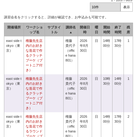
1
-
10
件 /
66
件
講習会名をクリックすると、詳細が確認でき、お申込みも可能です。
開催場所
ワークショ
サブタイ
講師名
開催日
曜
開始
終了
残
ップ名
トル
▲
時
日
時間
時間
席
east side t
権藤先生店
権藤
2026
日
14時
17時
1
okyo（東
内のお好き
貴代子
年8月
00分
30分
京）
な造花で作
（offic
30日
るクラッチ
e hana
ブーケ（ブ
801）
ートニア付
き）
east side t
権藤先生店
権藤
2026
日
10時
14時
1
okyo（東
内のお好き
貴代子
年8月
30分
00分
京）
な造花で作
（offic
30日
るクラッチ
e hana
ブーケ（ブ
801）
ートニア付
き）
east side t
権藤先生店
権藤
2026
日
14時
17時
2
okyo（東
内のお好き
貴代子
年8月
00分
30分
京）
な造花で作
（offic
30日
るラウンド
e hana
ブーケ（ブ
801）