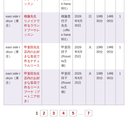
ッスン
e hana
801）
east side t
権藤先生
権藤貴
2026
日
10時
14時
1
okyo（東
リメイクで
代子
年8月
30分
00分
京）
作るラウン
先生
30日
ドブーケレ
（offic
ッスン
e hana
801）
east side t
甲斐田先生
甲斐田
2026
火
10時
14時
1
okyo（東
店内のお好
祥子
年8月
30分
00分
京）
きな造花で
(Roset
25日
作るナチュ
ta主
ラルリース
催)
east side t
甲斐田先生
甲斐田
2026
火
10時
14時
1
okyo（東
店内のお好
祥子
年8月
30分
00分
京）
きな造花で
(Roset
25日
作るリース
ta主
ブーケ（ブ
催)
ート二ア付
き）
1
2
3
4
5
...
7