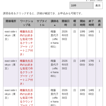
1
-
10
件 /
66
件
講習会名をクリックすると、詳細が確認でき、お申込みも可能です。
開催場所
ワークショ
サブタイ
講師名
開催日
曜
開始
終了
残
ップ名
トル
▲
時
日
時間
時間
席
east side t
権藤先生店
権藤
2026
日
10時
14時
1
okyo（東
内のお好き
貴代子
年8月
30分
00分
京）
な造花で作
（offic
30日
るクラッチ
e hana
ブーケ（ブ
801）
ートニア付
き）
east side t
権藤先生店
権藤
2026
日
14時
17時
1
okyo（東
内のお好き
貴代子
年8月
00分
30分
京）
な造花で作
（offic
30日
るクラッチ
e hana
ブーケ（ブ
801）
ートニア付
き）
east side t
権藤先生店
権藤
2026
日
10時
14時
2
okyo（東
内のお好き
貴代子
年8月
30分
00分
京）
な造花で作
（offic
30日
るラウンド
e hana
ブーケ（ブ
801）