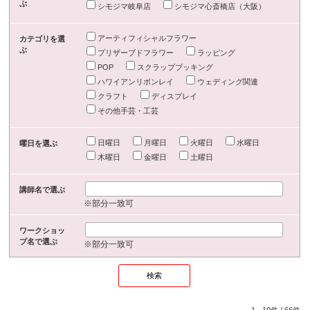
ぶ
シモジマ岐阜店
シモジマ心斎橋店（大阪）
アーティフィシャルフラワー
カテゴリを選
ぶ
プリザーブドフラワー
ラッピング
POP
スクラップブッキング
ハワイアンリボンレイ
ウェディング関連
クラフト
ディスプレイ
その他手芸・工芸
日曜日
月曜日
火曜日
水曜日
曜日を選ぶ
木曜日
金曜日
土曜日
講師名で選ぶ
※部分一致可
ワークショッ
プ名で選ぶ
※部分一致可