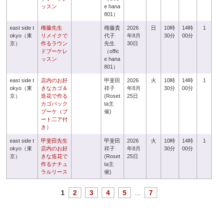
ッスン
e hana
801）
east side t
権藤先生
権藤貴
2026
日
10時
14時
1
okyo（東
リメイクで
代子
年8月
30分
00分
京）
作るラウン
先生
30日
ドブーケレ
（offic
ッスン
e hana
801）
east side t
店内のお好
甲斐田
2026
火
10時
14時
1
okyo（東
きなカゴ＆
祥子
年8月
30分
00分
京）
造花で作る
(Roset
25日
カゴバック
ta主
ブーケ（ブ
催)
ート二ア付
き）
east side t
甲斐田先生
甲斐田
2026
火
10時
14時
1
okyo（東
店内のお好
祥子
年8月
30分
00分
京）
きな造花で
(Roset
25日
作るナチュ
ta主
ラルリース
催)
1
2
3
4
5
...
7