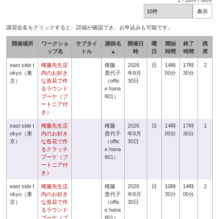
1
-
10
件 /
66
件
講習会名をクリックすると、詳細が確認でき、お申込みも可能です。
開催場所
ワークショ
サブタイ
講師名
開催日
曜
開始
終了
残
ップ名
トル
▲
時
日
時間
時間
席
east side t
権藤先生店
権藤
2026
日
14時
17時
2
okyo（東
内のお好き
貴代子
年8月
00分
30分
京）
な造花で作
（offic
30日
るラウンド
e hana
ブーケ（ブ
801）
ートニア付
き）
east side t
権藤先生店
権藤
2026
日
14時
17時
1
okyo（東
内のお好き
貴代子
年8月
00分
30分
京）
な造花で作
（offic
30日
るクラッチ
e hana
ブーケ（ブ
801）
ートニア付
き）
east side t
権藤先生店
権藤
2026
日
10時
14時
2
okyo（東
内のお好き
貴代子
年8月
30分
00分
京）
な造花で作
（offic
30日
るラウンド
e hana
ブーケ（ブ
801）