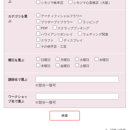
ぶ
シモジマ岐阜店
シモジマ心斎橋店（大阪）
アーティフィシャルフラワー
カテゴリを選
ぶ
プリザーブドフラワー
ラッピング
POP
スクラップブッキング
ハワイアンリボンレイ
ウェディング関連
クラフト
ディスプレイ
その他手芸・工芸
日曜日
月曜日
火曜日
水曜日
曜日を選ぶ
木曜日
金曜日
土曜日
講師名で選ぶ
※部分一致可
ワークショッ
プ名で選ぶ
※部分一致可