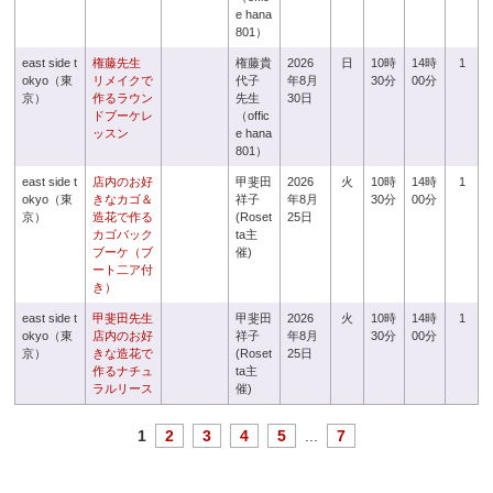
e hana
801）
east side t
権藤先生
権藤貴
2026
日
10時
14時
1
okyo（東
リメイクで
代子
年8月
30分
00分
京）
作るラウン
先生
30日
ドブーケレ
（offic
ッスン
e hana
801）
east side t
店内のお好
甲斐田
2026
火
10時
14時
1
okyo（東
きなカゴ＆
祥子
年8月
30分
00分
京）
造花で作る
(Roset
25日
カゴバック
ta主
ブーケ（ブ
催)
ート二ア付
き）
east side t
甲斐田先生
甲斐田
2026
火
10時
14時
1
okyo（東
店内のお好
祥子
年8月
30分
00分
京）
きな造花で
(Roset
25日
作るナチュ
ta主
ラルリース
催)
1
2
3
4
5
...
7