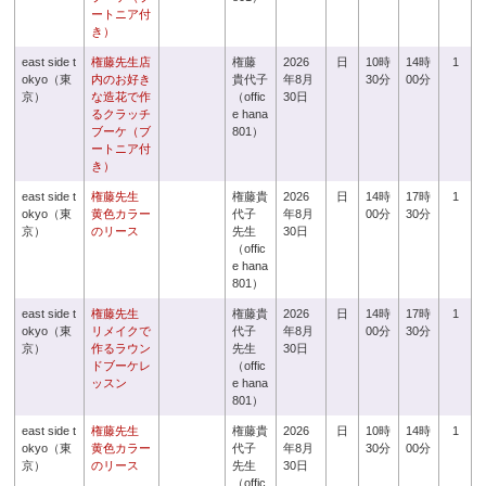
ートニア付
き）
east side t
権藤先生店
権藤
2026
日
10時
14時
1
okyo（東
内のお好き
貴代子
年8月
30分
00分
京）
な造花で作
（offic
30日
るクラッチ
e hana
ブーケ（ブ
801）
ートニア付
き）
east side t
権藤先生
権藤貴
2026
日
14時
17時
1
okyo（東
黄色カラー
代子
年8月
00分
30分
京）
のリース
先生
30日
（offic
e hana
801）
east side t
権藤先生
権藤貴
2026
日
14時
17時
1
okyo（東
リメイクで
代子
年8月
00分
30分
京）
作るラウン
先生
30日
ドブーケレ
（offic
ッスン
e hana
801）
east side t
権藤先生
権藤貴
2026
日
10時
14時
1
okyo（東
黄色カラー
代子
年8月
30分
00分
京）
のリース
先生
30日
（offic