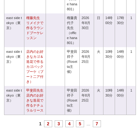
e hana
801）
east side t
権藤先生
権藤貴
2026
日
14時
17時
1
okyo（東
リメイクで
代子
年8月
00分
30分
京）
作るラウン
先生
30日
ドブーケレ
（offic
ッスン
e hana
801）
east side t
店内のお好
甲斐田
2026
火
10時
14時
1
okyo（東
きなカゴ＆
祥子
年8月
30分
00分
京）
造花で作る
(Roset
25日
カゴバック
ta主
ブーケ（ブ
催)
ート二ア付
き）
east side t
甲斐田先生
甲斐田
2026
火
10時
14時
1
okyo（東
店内のお好
祥子
年8月
30分
00分
京）
きな造花で
(Roset
25日
作るナチュ
ta主
ラルリース
催)
1
2
3
4
5
...
7