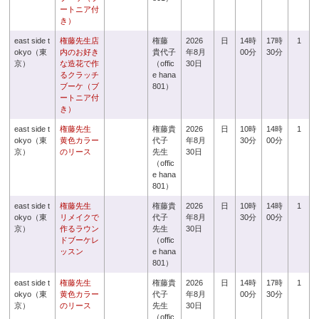
ートニア付
き）
east side t
権藤先生店
権藤
2026
日
14時
17時
1
okyo（東
内のお好き
貴代子
年8月
00分
30分
京）
な造花で作
（offic
30日
るクラッチ
e hana
ブーケ（ブ
801）
ートニア付
き）
east side t
権藤先生
権藤貴
2026
日
10時
14時
1
okyo（東
黄色カラー
代子
年8月
30分
00分
京）
のリース
先生
30日
（offic
e hana
801）
east side t
権藤先生
権藤貴
2026
日
10時
14時
1
okyo（東
リメイクで
代子
年8月
30分
00分
京）
作るラウン
先生
30日
ドブーケレ
（offic
ッスン
e hana
801）
east side t
権藤先生
権藤貴
2026
日
14時
17時
1
okyo（東
黄色カラー
代子
年8月
00分
30分
京）
のリース
先生
30日
（offic