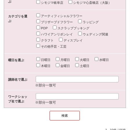
ぶ
シモジマ岐阜店
シモジマ心斎橋店（大阪）
アーティフィシャルフラワー
カテゴリを選
ぶ
プリザーブドフラワー
ラッピング
POP
スクラップブッキング
ハワイアンリボンレイ
ウェディング関連
クラフト
ディスプレイ
その他手芸・工芸
日曜日
月曜日
火曜日
水曜日
曜日を選ぶ
木曜日
金曜日
土曜日
講師名で選ぶ
※部分一致可
ワークショッ
プ名で選ぶ
※部分一致可