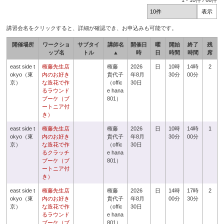
1
-
10
件 /
66
件
講習会名をクリックすると、詳細が確認でき、お申込みも可能です。
開催場所
ワークショ
サブタイ
講師名
開催日
曜
開始
終了
残
ップ名
トル
▲
時
日
時間
時間
席
east side t
権藤先生店
権藤
2026
日
10時
14時
2
okyo（東
内のお好き
貴代子
年8月
30分
00分
京）
な造花で作
（offic
30日
るラウンド
e hana
ブーケ（ブ
801）
ートニア付
き）
east side t
権藤先生店
権藤
2026
日
10時
14時
1
okyo（東
内のお好き
貴代子
年8月
30分
00分
京）
な造花で作
（offic
30日
るクラッチ
e hana
ブーケ（ブ
801）
ートニア付
き）
east side t
権藤先生店
権藤
2026
日
14時
17時
2
okyo（東
内のお好き
貴代子
年8月
00分
30分
京）
な造花で作
（offic
30日
るラウンド
e hana
ブーケ（ブ
801）