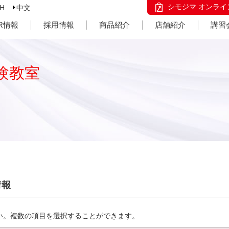
シモジマ オンライ
SH
中文
IR情報
採用情報
商品紹介
店舗紹介
講習
験教室
情報
い。複数の項目を選択することができます。