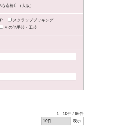
マ心斎橋店（大阪）
P
スクラップブッキング
その他手芸・工芸
1
-
10
件 /
66
件