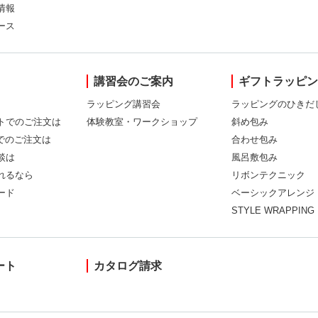
情報
ース
講習会のご案内
ギフトラッピ
ラッピング講習会
ラッピングのひきだ
トでのご注文は
体験教室・ワークショップ
斜め包み
Xでのご注文は
合わせ包み
談は
風呂敷包み
れるなら
リボンテクニック
ード
ベーシックアレンジ
STYLE WRAPPING
ート
カタログ請求