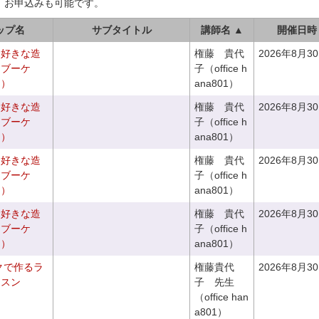
、お申込みも可能です。
ップ名
サブタイトル
講師名 ▲
開催日時
お好きな造
権藤 貴代
2026年8月3
チブーケ
子（office h
き）
ana801）
お好きな造
権藤 貴代
2026年8月3
ドブーケ
子（office h
き）
ana801）
お好きな造
権藤 貴代
2026年8月3
チブーケ
子（office h
き）
ana801）
お好きな造
権藤 貴代
2026年8月3
ドブーケ
子（office h
き）
ana801）
クで作るラ
権藤貴代
2026年8月3
ッスン
子 先生
（office han
a801）