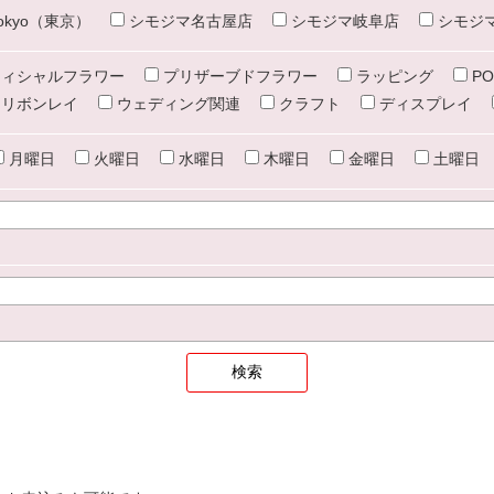
e tokyo（東京）
シモジマ名古屋店
シモジマ岐阜店
シモジ
ィシャルフラワー
プリザーブドフラワー
ラッピング
PO
リボンレイ
ウェディング関連
クラフト
ディスプレイ
月曜日
火曜日
水曜日
木曜日
金曜日
土曜日