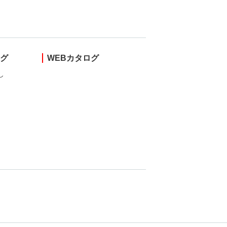
ング
WEBカタログ
し