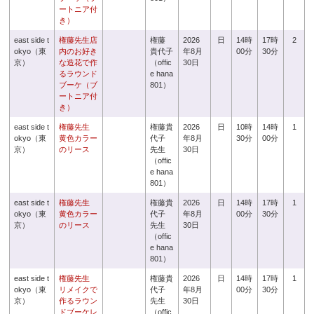
ートニア付
き）
east side t
権藤先生店
権藤
2026
日
14時
17時
2
okyo（東
内のお好き
貴代子
年8月
00分
30分
京）
な造花で作
（offic
30日
るラウンド
e hana
ブーケ（ブ
801）
ートニア付
き）
east side t
権藤先生
権藤貴
2026
日
10時
14時
1
okyo（東
黄色カラー
代子
年8月
30分
00分
京）
のリース
先生
30日
（offic
e hana
801）
east side t
権藤先生
権藤貴
2026
日
14時
17時
1
okyo（東
黄色カラー
代子
年8月
00分
30分
京）
のリース
先生
30日
（offic
e hana
801）
east side t
権藤先生
権藤貴
2026
日
14時
17時
1
okyo（東
リメイクで
代子
年8月
00分
30分
京）
作るラウン
先生
30日
ドブーケレ
（offic