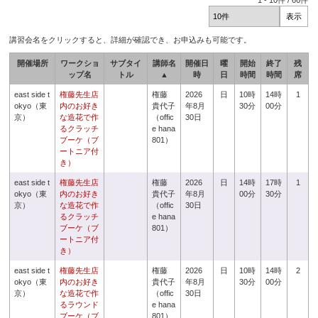
1
-
10
件 /
66
件
講習会名をクリックすると、詳細が確認でき、お申込みも可能です。
開催場所
ワークショ
サブタイ
講師名
開催日
曜
開始
終了
残
ップ名
トル
▲
時
日
時間
時間
席
east side t
権藤先生店
権藤
2026
日
10時
14時
1
okyo（東
内のお好き
貴代子
年8月
30分
00分
京）
な造花で作
（offic
30日
るクラッチ
e hana
ブーケ（ブ
801）
ートニア付
き）
east side t
権藤先生店
権藤
2026
日
14時
17時
1
okyo（東
内のお好き
貴代子
年8月
00分
30分
京）
な造花で作
（offic
30日
るクラッチ
e hana
ブーケ（ブ
801）
ートニア付
き）
east side t
権藤先生店
権藤
2026
日
10時
14時
2
okyo（東
内のお好き
貴代子
年8月
30分
00分
京）
な造花で作
（offic
30日
るラウンド
e hana
ブーケ（ブ
801）