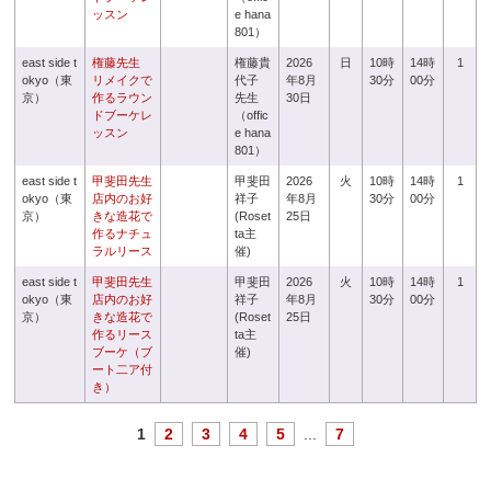
ッスン
e hana
801）
east side t
権藤先生
権藤貴
2026
日
10時
14時
1
okyo（東
リメイクで
代子
年8月
30分
00分
京）
作るラウン
先生
30日
ドブーケレ
（offic
ッスン
e hana
801）
east side t
甲斐田先生
甲斐田
2026
火
10時
14時
1
okyo（東
店内のお好
祥子
年8月
30分
00分
京）
きな造花で
(Roset
25日
作るナチュ
ta主
ラルリース
催)
east side t
甲斐田先生
甲斐田
2026
火
10時
14時
1
okyo（東
店内のお好
祥子
年8月
30分
00分
京）
きな造花で
(Roset
25日
作るリース
ta主
ブーケ（ブ
催)
ート二ア付
き）
1
2
3
4
5
...
7