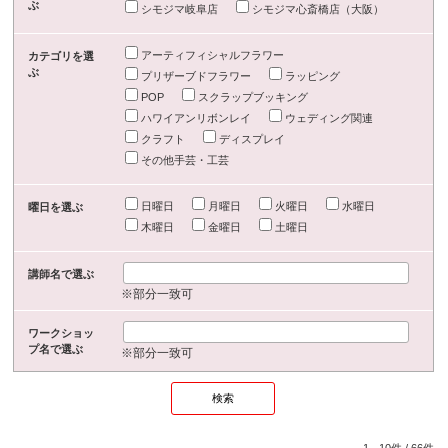
ぶ
シモジマ岐阜店
シモジマ心斎橋店（大阪）
アーティフィシャルフラワー
カテゴリを選
ぶ
プリザーブドフラワー
ラッピング
POP
スクラップブッキング
ハワイアンリボンレイ
ウェディング関連
クラフト
ディスプレイ
その他手芸・工芸
日曜日
月曜日
火曜日
水曜日
曜日を選ぶ
木曜日
金曜日
土曜日
講師名で選ぶ
※部分一致可
ワークショッ
プ名で選ぶ
※部分一致可