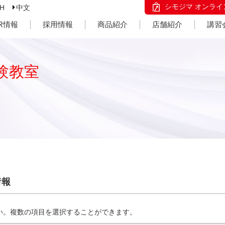
シモジマ オンライ
SH
中文
IR情報
採用情報
商品紹介
店舗紹介
講習
験教室
情報
い。複数の項目を選択することができます。