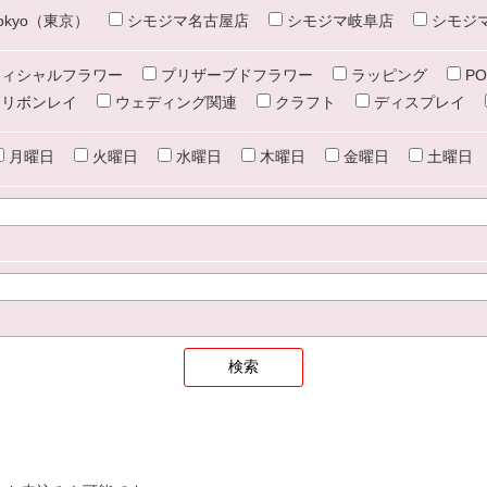
e tokyo（東京）
シモジマ名古屋店
シモジマ岐阜店
シモジ
ィシャルフラワー
プリザーブドフラワー
ラッピング
PO
リボンレイ
ウェディング関連
クラフト
ディスプレイ
月曜日
火曜日
水曜日
木曜日
金曜日
土曜日