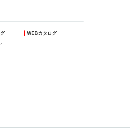
ング
WEBカタログ
し