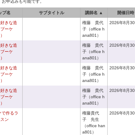
、お申込みも可能です。
ップ名
サブタイトル
講師名 ▲
開催日時
お好きな造
権藤 貴代
2026年8月3
チブーケ
子（office h
き）
ana801）
お好きな造
権藤 貴代
2026年8月3
ドブーケ
子（office h
き）
ana801）
お好きな造
権藤 貴代
2026年8月3
チブーケ
子（office h
き）
ana801）
お好きな造
権藤 貴代
2026年8月3
ドブーケ
子（office h
き）
ana801）
クで作るラ
権藤貴代
2026年8月3
ッスン
子 先生
（office han
a801）