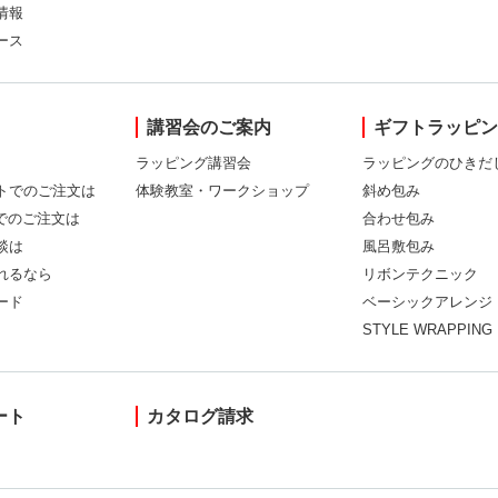
情報
ース
講習会のご案内
ギフトラッピ
ラッピング講習会
ラッピングのひきだ
トでのご注文は
体験教室・ワークショップ
斜め包み
Xでのご注文は
合わせ包み
談は
風呂敷包み
れるなら
リボンテクニック
ード
ベーシックアレンジ
STYLE WRAPPING
ート
カタログ請求