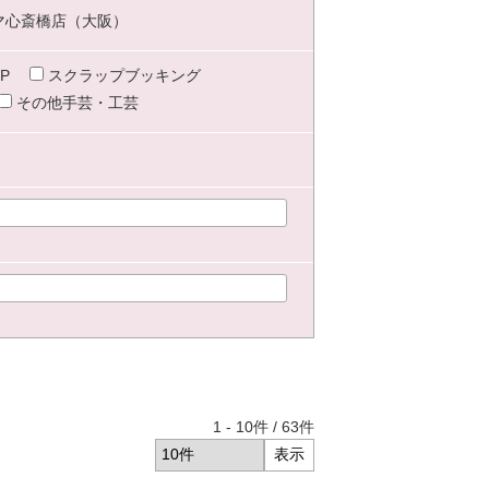
マ心斎橋店（大阪）
P
スクラップブッキング
その他手芸・工芸
1
-
10
件 /
63
件